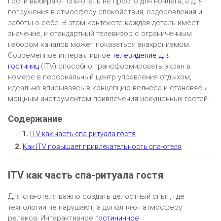
Гости выбирают спа-отель не просто для ночлега, а для
погружения в атмосферу спокойствия, оздоровления и
заботы о себе. В этом контексте каждая деталь имеет
значение, и стандартный телевизор с ограниченным
набором каналов может показаться анахронизмом.
Современное интерактивное
телевидение для
гостиниц
(ITV) способно трансформировать экран в
номере в персональный центр управления отдыхом,
идеально вписываясь в концепцию велнеса и становясь
мощным инструментом привлечения искушенных гостей.
ITV как часть спа-ритуала гостя
Как ITV повышает привлекательность спа-отеля
ITV как часть спа-ритуала гостя
Для спа-отеля важно создать целостный опыт, где
технологии не нарушают, а дополняют атмосферу
релакса. Интерактивное
гостиничное