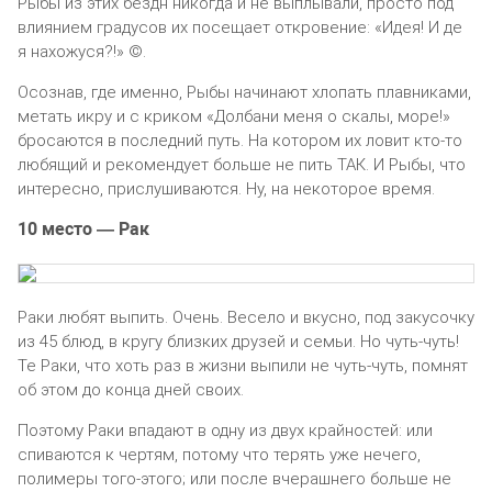
Рыбы из этих бездн никогда и не выплывали, просто под
влиянием градусов их посещает откровение: «Идея! И де
я нахожуся?!» ©.
Осознав, где именно, Рыбы начинают хлопать плавниками,
метать икру и с криком «Долбани меня о скалы, море!»
бросаются в последний путь. На котором их ловит кто-то
любящий и рекомендует больше не пить ТАК. И Рыбы, что
интересно, прислушиваются. Ну, на некоторое время.
10 место — Рак
Раки любят выпить. Очень. Весело и вкусно, под закусочку
из 45 блюд, в кругу близких друзей и семьи. Но чуть-чуть!
Те Раки, что хоть раз в жизни выпили не чуть-чуть, помнят
об этом до конца дней своих.
Поэтому Раки впадают в одну из двух крайностей: или
спиваются к чертям, потому что терять уже нечего,
полимеры того-этого; или после вчерашнего больше не