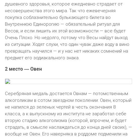
душевного здоровья, которое ежедневно страдает от
несовершенства этого мира. Так что ежевечерняя
покупка соблазнительно булькающего билета во
Внутреннюю Единорогию — обязательный ритуал для
Весов, и если лишить их этой возможности — все будет
Очень Плохо. Но недолго, потому что Весы найдут выход
из ситуации. Ходят слухи, что один чувак даже воду в вино
превращать научился — и у нас нет никаких сомнений на
предмет его зодиакального знака.
2 место — Овен
Серебряная медаль достается Овнам — потомственным
алкоголикам в сотом звездном поколении: Овен, который
не напился до зеленых чертей в честь окончания 8
класса, а к выпускному из института не заработал себе
вторую стадию алкоголизма (которой, впрочем, и будет
страдать, в смысле наслаждаться до конца дней своих), —
вообще не Овен. Его наверняка в роддоме подменили на