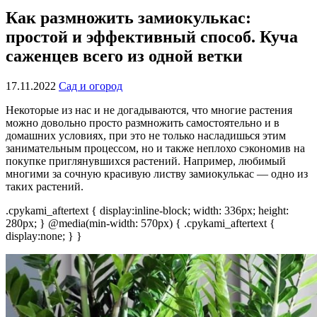
Как размножить замиокулькас:
простой и эффективный способ. Куча
саженцев всего из одной ветки
17.11.2022
Сад и огород
Некоторые из нас и не догадываются, что многие растения
можно довольно просто размножить самостоятельно и в
домашних условиях, при это не только насладишься этим
занимательным процессом, но и также неплохо сэкономив на
покупке приглянувшихся растений. Например, любимый
многими за сочную красивую листву замиокулькас — одно из
таких растений.
.cpykami_aftertext { display:inline-block; width: 336px; height:
280px; } @media(min-width: 570px) { .cpykami_aftertext {
display:none; } }