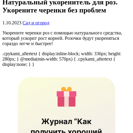
Натуральный укоренитель для роз.
Укорените черенки без проблем
1.10.2023
Сад и огород
Укорените черенки роз с помощью натурального средства,
который ускорит рост корней. Розочки будут укореняться
гораздо легче и быстрее!
.cpykami_aftertext { display:inline-block; width: 336px; height:
280px; } @media(min-width: 570px) { .cpykami_aftertext {
display:none; } }
Журнал “Как
получить хороший