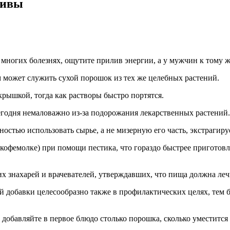
пивы
о многих болезнях, ощутите прилив энергии, а у мужчин к тому 
 может служить сухой порошок из тех же целебных растений.
крышкой, тогда как растворы быстро портятся.
сегодня немаловажно из-за подорожания лекарственных растений.
остью использовать сырье, а не мизерную его часть, экстрагиру
 кофемолке) при помощи пестика, что гораздо быстрее приготовл
х знахарей и врачевателей, утверждавших, что пища должна леч
 добавки целесообразно также в профилактических целях, тем 
з добавляйте в первое блюдо столько порошка, сколько уместитс