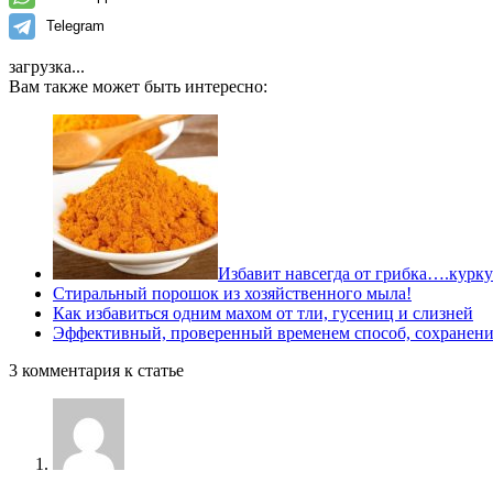
Telegram
загрузка...
Вам также может быть интересно:
Избавит навсегда от грибка….курку
Стиральный порошок из хозяйственного мыла!
Как избавиться одним махом от тли, гусениц и слизней
Эффективный, проверенный временем способ, сохранения 
3 комментария к статье