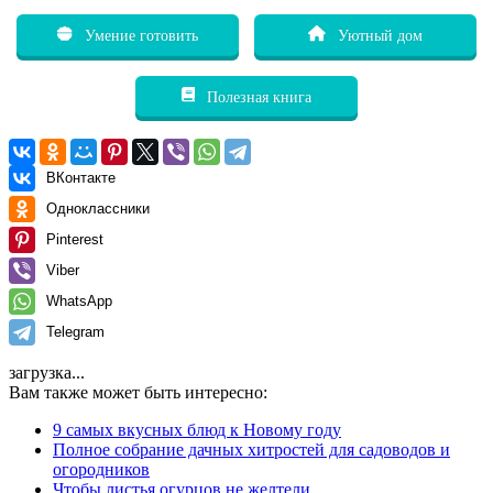
Умение готовить
Уютный дом
Полезная книга
ВКонтакте
Одноклассники
Pinterest
Viber
WhatsApp
Telegram
загрузка...
Вам также может быть интересно:
9 самых вкусных блюд к Новому году
Полное собрание дачных хитростей для садоводов и
огородников
Чтобы листья огурцов не желтели