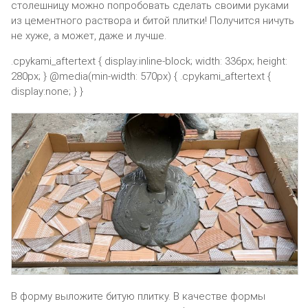
столешницу можно попробовать сделать своими руками
из цементного раствора и битой плитки! Получится ничуть
не хуже, а может, даже и лучше.
.cpykami_aftertext { display:inline-block; width: 336px; height:
280px; } @media(min-width: 570px) { .cpykami_aftertext {
display:none; } }
В форму выложите битую плитку. В качестве формы