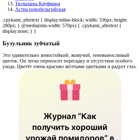
Тюльпаны Кауфмана
Астра новобельгийская
.cpykami_aftertext { display:inline-block; width: 336px; height:
280px; } @media(min-width: 570px) { .cpykami_aftertext {
display:none; } }
Бузульник зубчатый
Это удивительно зимостойкий, живучий, теневыносливый
цветок. Он легко переносит пересадку и отсутствие особого
ухода. Цветёт очень красиво жёлтыми цветками и радует глаз.
Журнал “Как
получить хороший
урожай помидоров” в