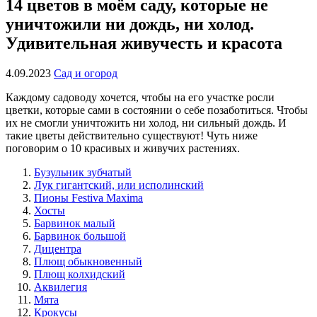
14 цветов в моём саду, которые не
уничтожили ни дождь, ни холод.
Удивительная живучесть и красота
4.09.2023
Сад и огород
Каждому садоводу хочется, чтобы на его участке росли
цветки, которые сами в состоянии о себе позаботиться. Чтобы
их не смогли уничтожить ни холод, ни сильный дождь. И
такие цветы действительно существуют! Чуть ниже
поговорим о 10 красивых и живучих растениях.
Бузульник зубчатый
Лук гигантский, или исполинский
Пионы Festiva Maxima
Хосты
Барвинок малый
Барвинок большой
Дицентра
Плющ обыкновенный
Плющ колхидский
Аквилегия
Мята
Крокусы