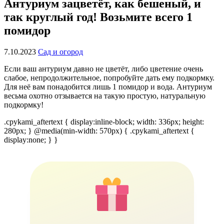
Антуриум зацветёт, как бешеный, и
так круглый год! Возьмите всего 1
помидор
7.10.2023
Сад и огород
Если ваш антуриум давно не цветёт, либо цветение очень
слабое, непродолжительное, попробуйте дать ему подкормку.
Для неё вам понадобится лишь 1 помидор и вода. Антуриум
весьма охотно отзывается на такую простую, натуральную
подкормку!
.cpykami_aftertext { display:inline-block; width: 336px; height:
280px; } @media(min-width: 570px) { .cpykami_aftertext {
display:none; } }