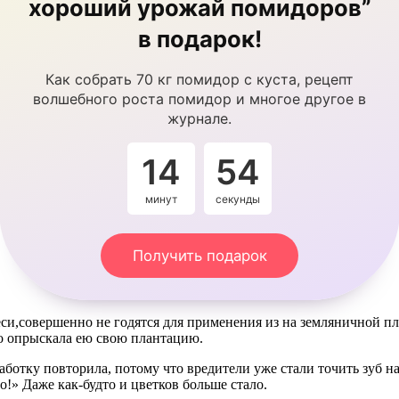
хороший урожай помидоров”
в подарок!
Как собрать 70 кг помидор с куста, рецепт
волшебного роста помидор и многое другое в
журнале.
14
53
минут
секунды
Получить подарок
еси,совершенно не годятся для применения из на земляничной п
дро опрыскала ею свою плантацию.
аботку повторила, потому что вредители уже стали точить зуб на
!» Даже как-будто и цветков больше стало.