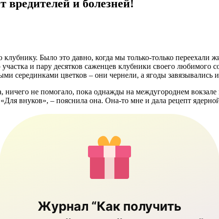
т вредителей и болезней!
 клубнику. Было это давно, когда мы только-только переехали ж
о участка и пару десятков саженцев клубники своего любимого со
ыми серединками цветков – они чернели, а ягоды завязывались ил
ла, ничего не помогало, пока однажды на междугороднем вокзале 
«Для внуков», – пояснила она. Она-то мне и дала рецепт ядерной
Журнал “Как получить