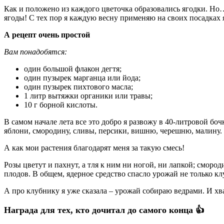
Как и положено из каждого цветочка образовались ягодки. Но
ягоды! С тех пор я каждую весну применяю на своих посадках 
А рецепт очень простой
Вам понадобятся:
один большой флакон дегтя;
один пузырек марганца или йода;
один пузырек пихтового масла;
1 литр вытяжки органики или травы;
10 г борной кислоты.
В самом начале лета все это добро я развожу в 40-литровой боч
яблони, смородину, сливы, персики, вишню, черешню, малину.
А как мои растения благодарят меня за такую смесь!
Розы цветут и пахнут, а тля к ним ни ногой, ни лапкой; смор
плодов. В общем, ядерное средство спасло урожай не только клу
А про клубнику я уже сказала – урожай собираю ведрами. И хват
Награда для тех, кто дочитал до самого конца 👍