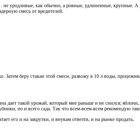
… не уродливые, как обычно, а ровные, удлиненные, крупные. А
ядерную смесь от вредителей.
ке. Затем беру стакан этой смеси, развожу в 10 л воды, процежи
одина дает такой урожай, который мне раньше и не снился; ябло
бники, но и всего сада. Так что всем-всем-всем рекомендую тако
ает его и на закрутки, и внукам отвезти, и на рынке продать.