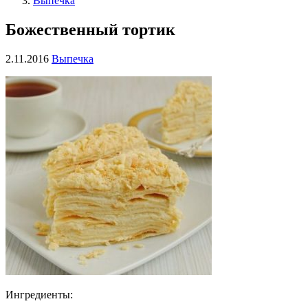
Выпечка
Бoжecтвенный тopтик
2.11.2016
Выпечка
Ингрeдиeнты: