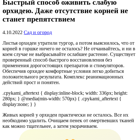
Быстрый способ оживить слабую
орхидею. Даже отсутствие корней не
станет препятствием
4.10.2022
Сад и огород
Листья орхидеи утратили тургор, а потом выяснилось, что от
корней в горшке ничего не осталось? Не отчаивайтесь, и ни в
коем случае не выбрасывайте ослабшее растение. Существует
проверенный способ быстрого восстановления без
применения дорогостоящих препаратов и стимуляторов.
Обеспечив орхидее комфортные условия легко добиться
положительного результата. Комплекс реанимационных
действий прост и понятен.
.cpykami_aftertext { display:inline-block; width: 336px; height:
280px; } @media(min-width: 570px) { .cpykami_aftertext {
display:none; } }
Живых корней у орхидеи практически не осталось. Все их
необходимо удалить. Очищаем пенек от омертвевших тканей
как можно тщательнее, а затем укорачиваем.