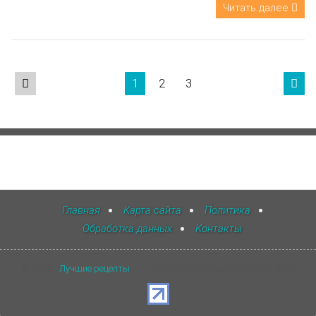
Читать далее
Пагинация
1
2
3

записей
Главная
Карта сайта
Политика
Обработка данных
Контакты
©
2026
~
Лучшие рецепты
~ ~ Дизайн и разработка WP-Fairytale