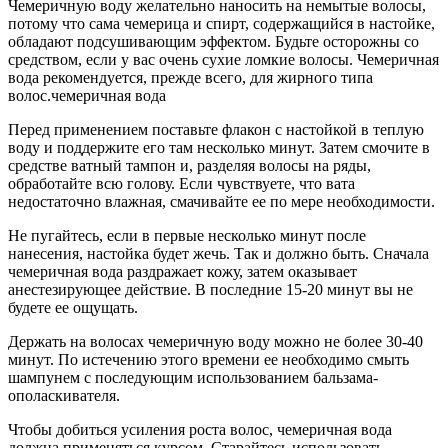
Чемеричную воду желательно наносить на немытые волосы,
потому что сама чемерица и спирт, содержащийся в настойке,
обладают подсушивающим эффектом. Будьте осторожны со
средством, если у вас очень сухие ломкие волосы. Чемеричная
вода рекомендуется, прежде всего, для жирного типа
волос.чемеричная вода
Перед применением поставьте флакон с настойкой в теплую
воду и поддержите его там несколько минут. Затем смочите в
средстве ватный тампон и, разделяя волосы на ряды,
обработайте всю голову. Если чувствуете, что вата
недостаточно влажная, смачивайте ее по мере необходимости.
Не пугайтесь, если в первые несколько минут после
нанесения, настойка будет жечь. Так и должно быть. Сначала
чемеричная вода раздражает кожу, затем оказывает
анестезирующее действие. В последние 15-20 минут вы не
будете ее ощущать.
Держать на волосах чемеричную воду можно не более 30-40
минут. По истечению этого времени ее необходимо смыть
шампунем с последующим использованием бальзама-
ополаскивателя.
Чтобы добиться усиления роста волос, чемеричная вода
должна применяться курсом. Старайтесь использовать