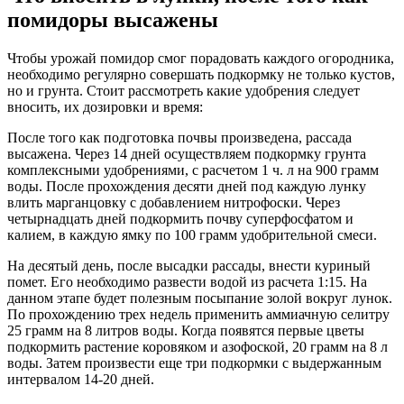
помидоры высажены
Чтобы урожай помидор смог порадовать каждого огородника,
необходимо регулярно совершать подкормку не только кустов,
но и грунта. Стоит рассмотреть какие удобрения следует
вносить, их дозировки и время:
После того как подготовка почвы произведена, рассада
высажена. Через 14 дней осуществляем подкормку грунта
комплексными удобрениями, с расчетом 1 ч. л на 900 грамм
воды. После прохождения десяти дней под каждую лунку
влить марганцовку с добавлением нитрофоски. Через
четырнадцать дней подкормить почву суперфосфатом и
калием, в каждую ямку по 100 грамм удобрительной смеси.
На десятый день, после высадки рассады, внести куриный
помет. Его необходимо развести водой из расчета 1:15. На
данном этапе будет полезным посыпание золой вокруг лунок.
По прохождению трех недель применить аммиачную селитру
25 грамм на 8 литров воды. Когда появятся первые цветы
подкормить растение коровяком и азофоской, 20 грамм на 8 л
воды. Затем произвести еще три подкормки с выдержанным
интервалом 14-20 дней.