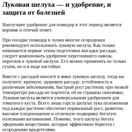
Луковая шелуха — и удобрение, и
защита от болезней
Наилучшее удобрение для помидор в этот период является
коровяк и птичий помет.
При посадке помидор в лунки многие огородники
рекомендуют использовать луковую шелуху. Как только
начинаются первые этапы подготовки высадки рассады,
следует компоновать удобрение перегнившего навоза,
перегноя и луковой шелухи. Его можно применять не только
сухим, но и в виде настойки.
Вместе с рассадой внесите в ямки луковую шелуху, тогда вы
получите: крепкую, здоровую рассаду; устойчивость к
различным заболеваниям; быстрый рост растения; при низкой
температуре рассада не портится, ей не страшны сквозняки.
Луковая шелуха является универсальным удобрением для
томатного куста. Всего лишь горсть шелухи лука положенная
под каждое растение обеспечит нормальный рост, развитие,
высокое плодоношение и отличную подкормку богатую
полезными витаминами. Помимо, этого шелуха богата
эфирными веществами, которые эффективно борются с
огородными вредителями.