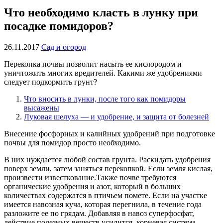
Что необходимо класть в лунку при
посадке помидоров?
26.11.2017
Сад и огород
Перекопка почвы позволит насыть ее кислородом и
уничтожить многих вредителей. Какими же удобрениями
следует подкормить грунт?
Что вносить в лунки, после того как помидоры
высажены
Луковая шелуха — и удобрение, и защита от болезней
Внесение фосфорных и калийных удобрений при подготовке
почвы для помидор просто необходимо.
В них нуждается любой состав грунта. Раскидать удобрения
поверх земли, затем заняться перекопкой. Если земля кислая,
произвести известкование.Также почве требуются
органические удобрения и азот, который в больших
количествах содержатся в птичьем помете. Если на участке
имеется навозная куча, которая перегнила, в течение года
разложите ее по грядам. Добавляя в навоз суперфосфат,
действие полезных веществ усилится, корневая система