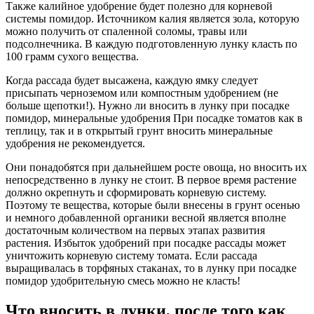
Также калийное удобрение будет полезно для корневой
системы помидор. Источником калия является зола, которую
можно получить от спаленной соломы, травы или
подсолнечника. В каждую подготовленную лунку класть по
100 грамм сухого вещества.
Когда рассада будет высажена, каждую ямку следует
присыпать черноземом или компостным удобрением (не
больше щепотки!). Нужно ли вносить в лунку при посадке
помидор, минеральные удобрения При посадке томатов как в
теплицу, так и в открытый грунт вносить минеральные
удобрения не рекомендуется.
Они понадобятся при дальнейшем росте овоща, но вносить их
непосредственно в лунку не стоит. В первое время растение
должно окрепнуть и сформировать корневую систему.
Поэтому те вещества, которые были внесены в грунт осенью
и немного добавленной органики весной является вполне
достаточным количеством на первых этапах развития
растения. Избыток удобрений при посадке рассады может
уничтожить корневую систему томата. Если рассада
выращивалась в торфяных стаканах, то в лунку при посадке
помидор удобрительную смесь можно не класть!
Что вносить в лунки, после того как