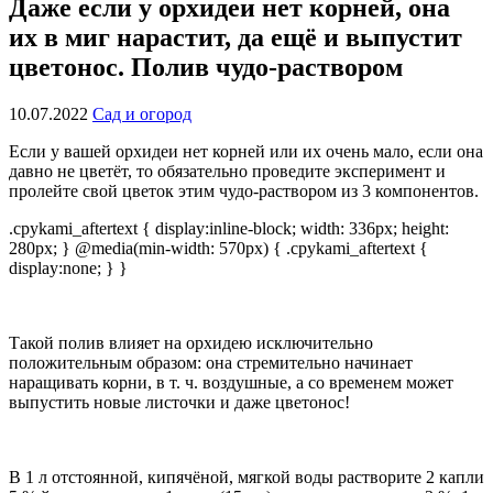
Даже если у орхидеи нет корней, она
их в миг нарастит, да ещё и выпустит
цветонос. Полив чудо-раствором
10.07.2022
Сад и огород
Если у вашей орхидеи нет корней или их очень мало, если она
давно не цветёт, то обязательно проведите эксперимент и
пролейте свой цветок этим чудо-раствором из 3 компонентов.
.cpykami_aftertext { display:inline-block; width: 336px; height:
280px; } @media(min-width: 570px) { .cpykami_aftertext {
display:none; } }
Такой полив влияет на орхидею исключительно
положительным образом: она стремительно начинает
наращивать корни, в т. ч. воздушные, а со временем может
выпустить новые листочки и даже цветонос!
В 1 л отстоянной, кипячёной, мягкой воды растворите 2 капли