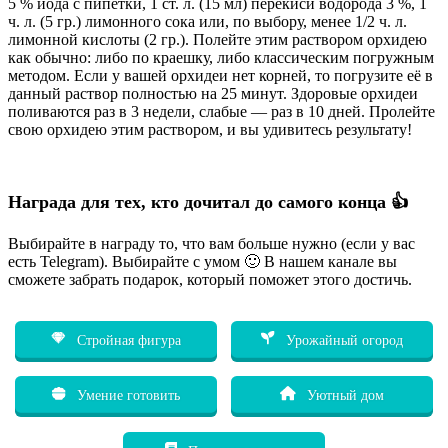
5 % йода с пипетки, 1 ст. л. (15 мл) перекиси водорода 3 %, 1
ч. л. (5 гр.) лимонного сока или, по выбору, менее 1/2 ч. л.
лимонной кислоты (2 гр.). Полейте этим раствором орхидею
как обычно: либо по краешку, либо классическим погружным
методом. Если у вашей орхидеи нет корней, то погрузите её в
данный раствор полностью на 25 минут. Здоровые орхидеи
поливаются раз в 3 недели, слабые — раз в 10 дней. Пролейте
свою орхидею этим раствором, и вы удивитесь результату!
Награда для тех, кто дочитал до самого конца 👍
Выбирайте в награду то, что вам больше нужно (если у вас
есть Telegram). Выбирайте с умом 🙂 В нашем канале вы
сможете забрать подарок, который поможет этого достичь.
Стройная фигура
Урожайный огород
Умение готовить
Уютный дом