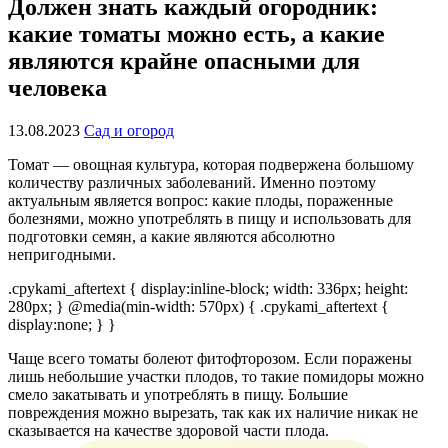
Должен знать каждый огородник:
какие томаты можно есть, а какие
являются крайне опасными для
человека
13.08.2023
Сад и огород
Томат — овощная культура, которая подвержена большому
количеству различных заболеваний. Именно поэтому
актуальным является вопрос: какие плоды, пораженные
болезнями, можно употреблять в пищу и использовать для
подготовки семян, а какие являются абсолютно
непригодными.
.cpykami_aftertext { display:inline-block; width: 336px; height:
280px; } @media(min-width: 570px) { .cpykami_aftertext {
display:none; } }
Чаще всего томаты болеют фитофторозом. Если поражены
лишь небольшие участки плодов, то такие помидоры можно
смело закатывать и употреблять в пищу. Большие
повреждения можно вырезать, так как их наличие никак не
сказывается на качестве здоровой части плода.