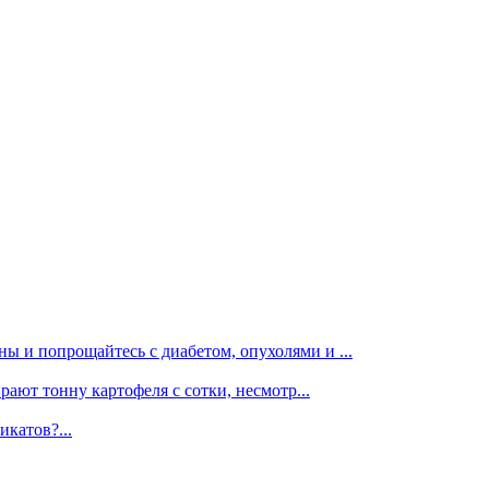
ы и попрощайтесь с диабетом, опухолями и ...
рают тонну картофеля с сотки, несмотр...
икатов?...