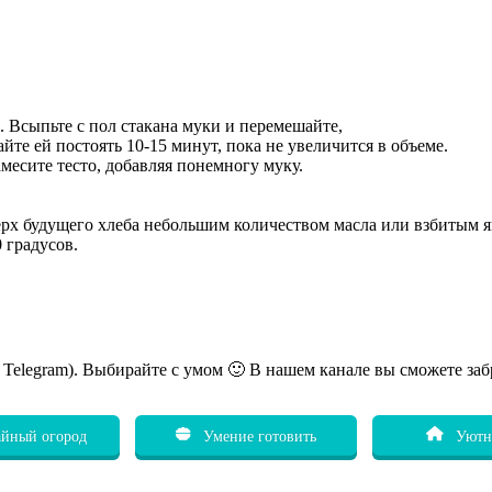
ь. Всыпьте с пол стакана муки и перемешайте,
йте ей постоять 10-15 минут, пока не увеличится в объеме.
месите тесто, добавляя понемногу муку.
верх будущего хлеба небольшим количеством масла или взбитым 
 градусов.
ь Telegram). Выбирайте с умом 🙂 В нашем канале вы сможете заб
йный огород
Умение готовить
Уютн