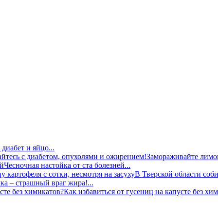
диабет и яйцо...
Замораживайте лимон
Чесночная настойка от ста болезней...
В Тверской области соби
ка – страшный враг жира!...
Как избавиться от гусениц на капусте без хим