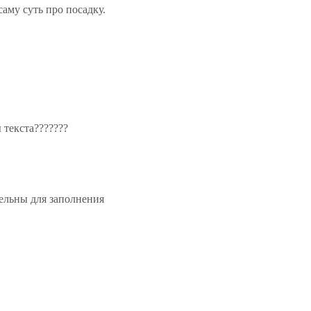
аму суть про посадку.
 текста???????
тельны для заполнения