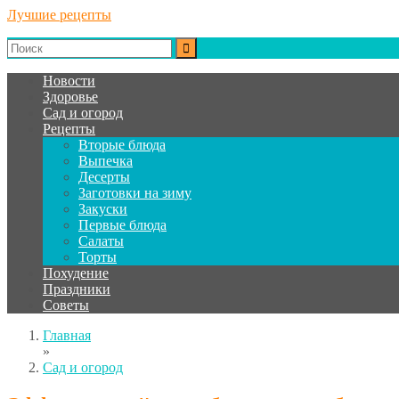
Лучшие рецепты
Новости
Здоровье
Сад и огород
Рецепты
Вторые блюда
Выпечка
Десерты
Заготовки на зиму
Закуски
Первые блюда
Салаты
Торты
Похудение
Праздники
Советы
Главная
»
Сад и огород