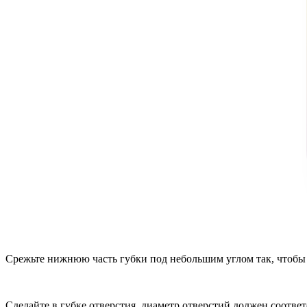
Срежьте нижнюю часть губки под небольшим углом так, чтобы г
Сделайте в губке отверстия, диаметр отверстий должен соответ