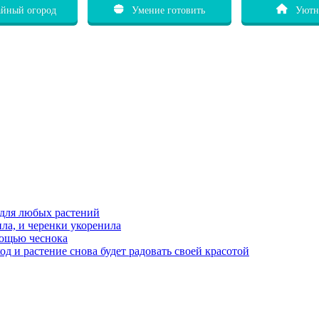
йный огород
Умение готовить
Уютн
 для любых растений
ила, и черенки укоренила
мощью чеснока
д и растение снова будет радовать своей красотой