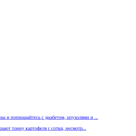
ы и попрощайтесь с диабетом, опухолями и ...
рают тонну картофеля с сотки, несмотр...