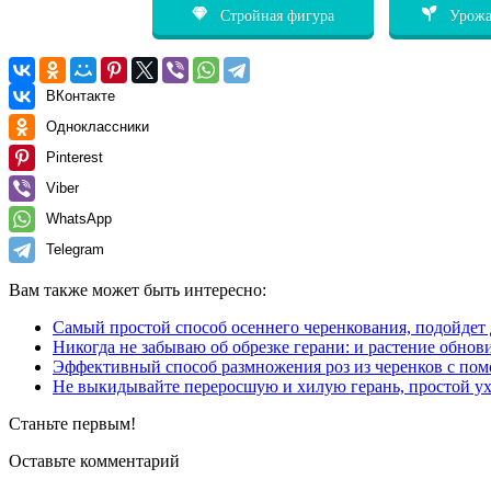
Стройная фигура
Урожа
ВКонтакте
Одноклассники
Pinterest
Viber
WhatsApp
Telegram
Вам также может быть интересно:
Самый простой способ осеннего черенкования, подойдет
Никогда не забываю об обрезке герани: и растение обнов
Эффективный способ размножения роз из черенков с по
Не выкидывайте переросшую и хилую герань, простой ухо
Станьте первым!
Оставьте комментарий