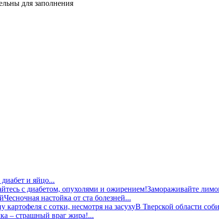
тельны для заполнения
диабет и яйцо...
Замораживайте лимон
Чесночная настойка от ста болезней...
В Тверской области соби
ка – страшный враг жира!...