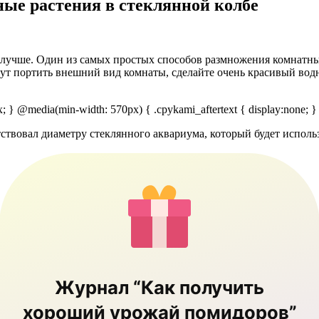
ые растения в стеклянной колбе
 лучше. Один из самых простых способов размножения комнатных
дут портить внешний вид комнаты, сделайте очень красивый вод
px; } @media(min-width: 570px) { .cpykami_aftertext { display:none; }
ствовал диаметру стеклянного аквариума, который будет исполь
Журнал “Как получить
хороший урожай помидоров”