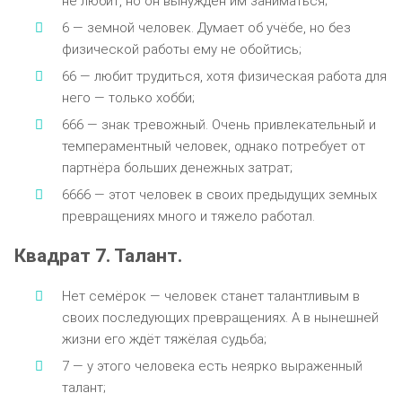
не любит, но он вынужден им заниматься;
6 — земной человек. Думает об учёбе, но без
физической работы ему не обойтись;
66 — любит трудиться, хотя физическая работа для
него — только хобби;
666 — знак тревожный. Очень привлекательный и
темпераментный человек, однако потребует от
партнёра больших денежных затрат;
6666 — этот человек в своих предыдущих земных
превращениях много и тяжело работал.
Квадрат 7. Талант.
Нет семёрок — человек станет талантливым в
своих последующих превращениях. А в нынешней
жизни его ждёт тяжёлая судьба;
7 — у этого человека есть неярко выраженный
талант;