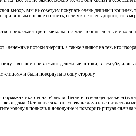
вой выбор. Мы не советуем покупать очень дешевый кошелек, та
ь приличным внешне и стоить, если уж не очень дорого, то в м
ство привлекают цвета металла и земли, тобишь черный и коричн
ют» денежные потоки энергии, а также влияют на тех, кто изоб
корицу – все они привлекают денежные потоки, в чем убедились
ас «лицом» и были повернуты в одну сторону.
чи бумажные карты на 54 листа. Выньте из колоды джокера (если
ьше от дома. Оставшиеся карты спрячьте дома в неприметном мест
жгите колоду в полночь в новолуние и повторите ритуал сначала