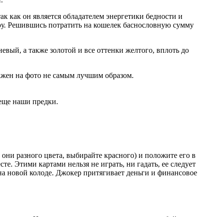
к как он является обладателем энергетики бедности и
еру. Решившись потратить на кошелек баснословную сумму
евый, а также золотой и все оттенки желтого, вплоть до
ражен на фото не самым лучшим образом.
 еще наши предки.
 они разного цвета, выбирайте красного) и положите его в
е. Этими картами нельзя не играть, ни гадать, ее следует
 на новой колоде. Джокер притягивает деньги и финансовое