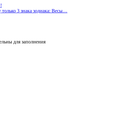
!
 только 3 знака зодиака: Весы…
тельны для заполнения