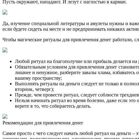
Пусть окружают, нападают. И лезут с наглостью в карман.
Да, изучение специальной литературы и амулеты нужны и важн
если будете сидеть на месте и не предпринимать никаких активн
Чтобы магические ритуалы для привлечения денег работали, сл
Любой ритуал на благополучие или прибыль делается на
Обязательным условием для привлечения денег становится 
лишнее и ненужное, разберите завалы хлама, избавьтесь
вашему пространству;
Выполнять ритуалы на деньги следует не только в полнол
вторник, четверг);
Прежде, чем провести ритуал, следует соблюсти трехднев
Нельзя начинать ритуал во время болезни, даже если это
верите в то, что собираетесь делать.
Рекомендации для привлечения денег
Самое просто с чего следует начать любой ритуал на деньги – 
замшевыми, полиэтиленовыми, однотонными, яркими, темными и 