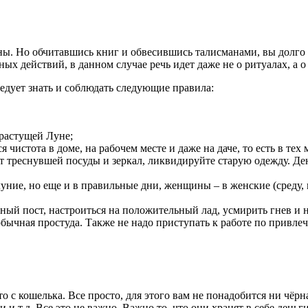
ы. Но обчитавшись книг и обвесившись талисманами, вы долго н
ых действий, в данном случае речь идет даже не о ритуалах, а о
едует знать и соблюдать следующие правила:
 растущей Луне;
чистота в доме, на рабочем месте и даже на даче, то есть в тех 
 от треснувшей посуды и зеркал, ликвидируйте старую одежду. Д
уние, но еще и в правильные дни, женщины – в женские (среду,
ный пост, настроиться на положительный лад, усмирить гнев и н
 обычная простуда. Также не надо приступать к работе по привле
это с кошелька. Все просто, для этого вам не понадобится ни ч
т.д. Все это не важно. Важно то, что они хранят в себе деньги