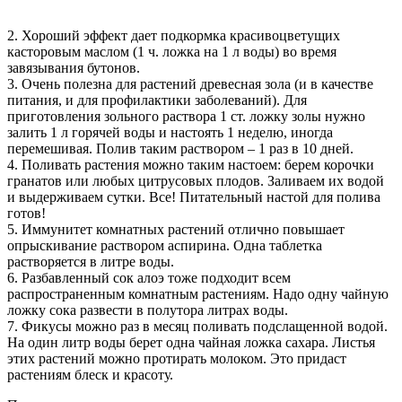
2. Хороший эффект дает подкормка красивоцветущих
касторовым маслом (1 ч. ложка на 1 л воды) во время
завязывания бутонов.
3. Очень полезна для растений древесная зола (и в качестве
питания, и для профилактики заболеваний). Для
приготовления зольного раствора 1 ст. ложку золы нужно
залить 1 л горячей воды и настоять 1 неделю, иногда
перемешивая. Полив таким раствором – 1 раз в 10 дней.
4. Поливать растения можно таким настоем: берем корочки
гранатов или любых цитрусовых плодов. Заливаем их водой
и выдерживаем сутки. Все! Питательный настой для полива
готов!
5. Иммунитет комнатных растений отлично повышает
опрыскивание раствором аспирина. Одна таблетка
растворяется в литре воды.
6. Разбавленный сок алоэ тоже подходит всем
распространенным комнатным растениям. Надо одну чайную
ложку сока развести в полутора литрах воды.
7. Фикусы можно раз в месяц поливать подслащенной водой.
На один литр воды берет одна чайная ложка сахара. Листья
этих растений можно протирать молоком. Это придаст
растениям блеск и красоту.