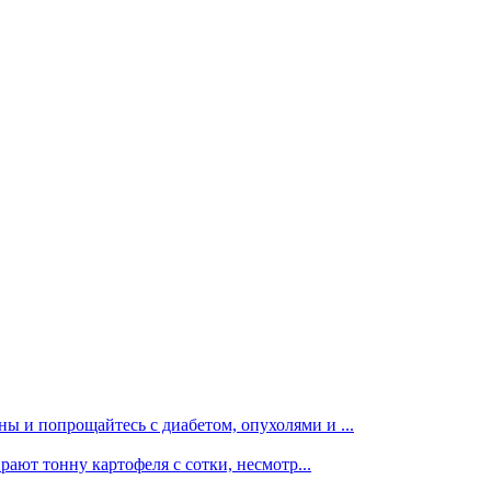
ы и попрощайтесь с диабетом, опухолями и ...
рают тонну картофеля с сотки, несмотр...