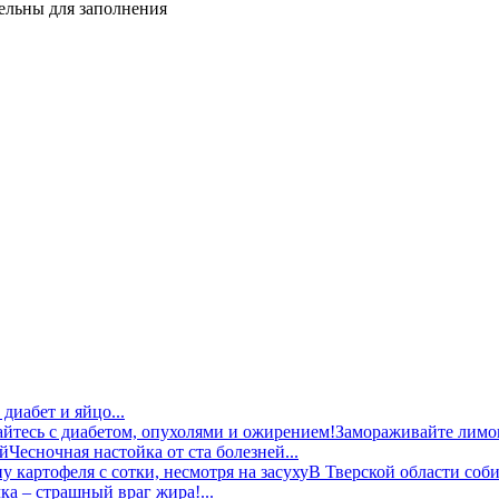
тельны для заполнения
диабет и яйцо...
Замораживайте лимон
Чесночная настойка от ста болезней...
В Тверской области соби
ка – страшный враг жира!...