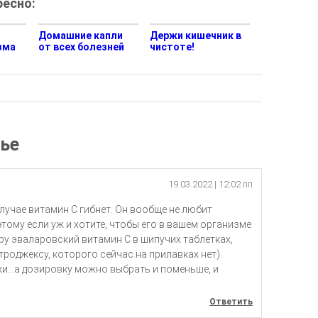
есно:
Домашние капли
Держи кишечник в
зма
от всех болезней
чистоте!
тье
19.03.2022
| 12:02 пп
лучае витамин C гибнет. Он вообще не любит
тому если уж и хотите, чтобы его в вашем организме
ру эваларовский витамин С в шипучих таблетках,
троджексу, которого сейчас на прилавках нет).
и…а дозировку можно выбрать и поменьше, и
Ответить