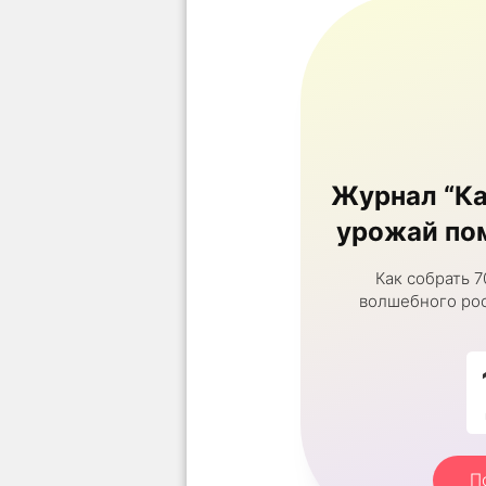
Журнал “Ка
урожай пом
Как собрать 7
волшебного рос
П