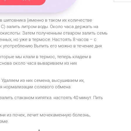
в шиповника (именно в таком их количестве
С) залить литром воды. Около часа держать на
нокислоты. Затем полученным отваром залить семь
нных, но уже в термосе. Настоять 8 часов – с
 к употреблению Выпить его можно в течение дня.
которые мы клали в термос, теперь кладем в
снова около часа вывариваем из них
Удаляем из них семена, высушиваем их,
я нормализации солевого обмена:
лить стаканом кипятка. настоять 40 минут. Пить
мни из почек, лечит мочекаменную болезнь,
зме.