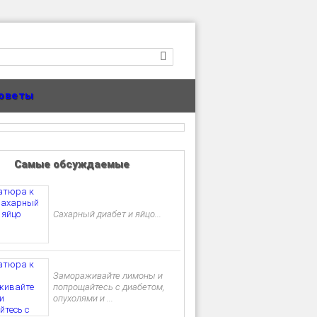
оветы
Самые обсуждаемые
Сахарный диабет и яйцо...
Замораживайте лимоны и
попрощайтесь с диабетом,
опухолями и ...