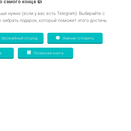
о самого конца 👍
ьше нужно (если у вас есть Telegram). Выбирайте с
 забрать подарок, который поможет этого достичь.
Урожайный огород
Умение готовить
м
Полезная книга