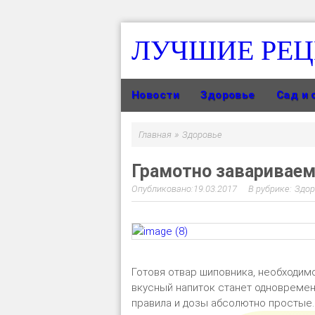
ЛУЧШИЕ РЕ
Новости
Здоровье
Сад и 
»
Главная
Здоровье
Грамотно заваривае
19.03.2017
Здор
Готовя отвар шиповника, необходимо
вкусный напиток станет одновремен
правила и дозы абсолютно простые.