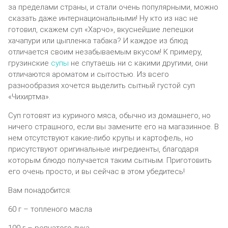
за пределами страны, и стали очень популярными, можно
сказать даже интернациональными! Ну кто из нас не
готовил, скажем суп «Харчо», вкуснейшие лепешки
хачапури или цыпленка табака? И каждое из блюд
отличается своим незабываемым вкусом!
К примеру,
грузинские
супы
не спутаешь ни с какими другими, они
отличаются ароматом и сытостью. Из всего
разнообразия хочется выделить сытный густой суп
«Чихиртма».
Суп готовят из куриного мяса, обычно из домашнего, но
ничего страшного, если вы замените его на магазинное. В
нем отсутствуют какие-либо крупы и картофель, но
присутствуют оригинальные ингредиенты, благодаря
которым блюдо получается таким сытным. Приготовить
его очень просто, и вы сейчас в этом убедитесь!
Вам понадобится:
60 г – топленого масла
100 г – репчатого лука