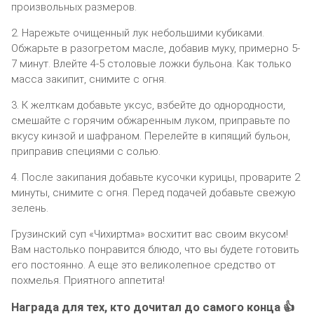
произвольных размеров.
2. Нарежьте очищенный лук небольшими кубиками.
Обжарьте в разогретом масле, добавив муку, примерно 5-
7 минут. Влейте 4-5 столовые ложки бульона. Как только
масса закипит, снимите с огня.
3. К желткам добавьте уксус, взбейте до однородности,
смешайте с горячим обжаренным луком, приправьте по
вкусу кинзой и шафраном. Перелейте в кипящий бульон,
приправив специями с солью.
4. После закипания добавьте кусочки курицы, проварите 2
минуты, снимите с огня. Перед подачей добавьте свежую
зелень.
Грузинский суп «Чихиртма» восхитит вас своим вкусом!
Вам настолько понравится блюдо, что вы будете готовить
его постоянно. А еще это великолепное средство от
похмелья. Приятного аппетита!
Награда для тех, кто дочитал до самого конца 👍