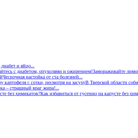
диабет и яйцо...
Замораживайте лимон
Чесночная настойка от ста болезней...
В Тверской области соби
ка – страшный враг жира!...
Как избавиться от гусениц на капусте без хим