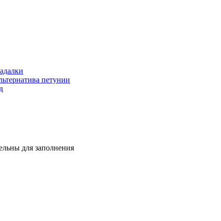
гадалки
льтернатива петунии
д
тельны для заполнения