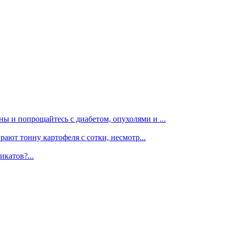
ы и попрощайтесь с диабетом, опухолями и ...
рают тонну картофеля с сотки, несмотр...
икатов?...