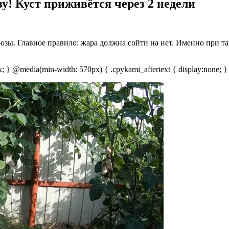
у! Куст приживётся через 2 недели
озы. Главное правило: жара должна сойти на нет. Именно при т
px; } @media(min-width: 570px) { .cpykami_aftertext { display:none; }