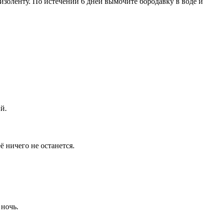
изоленту. По истечении 6 дней вымочите бородавку в воде и
й.
ё ничего не останется.
 ночь.