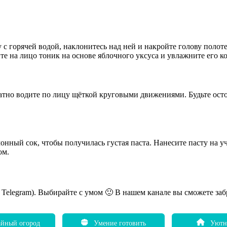
с горячей водой, наклонитесь над ней и накройте голову полот
те на лицо тоник на основе яблочного уксуса и увлажните его к
но водите по лицу щёткой круговыми движениями. Будьте осторо
монный сок, чтобы получилась густая паста. Нанесите пасту на 
ом.
ь Telegram). Выбирайте с умом 🙂 В нашем канале вы сможете заб
йный огород
Умение готовить
Уютн