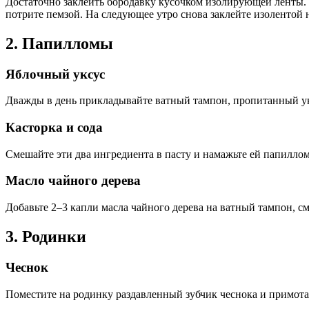
Достаточно заклеить бородавку кусочком изолирующей ленты. 
потрите пемзой. На следующее утро снова заклейте изолентой н
2. Папилломы
Яблочный уксус
Дважды в день прикладывайте ватный тампон, пропитанный укс
Касторка и сода
Смешайте эти два ингредиента в пасту и намажьте ей папиллом
Масло чайного дерева
Добавьте 2–3 капли масла чайного дерева на ватный тампон, см
3. Родинки
Чеснок
Поместите на родинку раздавленный зубчик чеснока и примотай