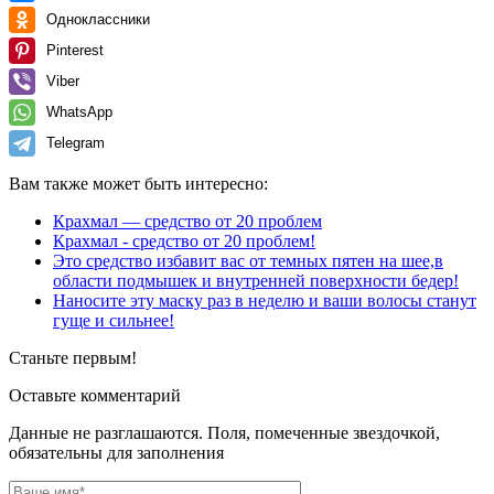
Одноклассники
Pinterest
Viber
WhatsApp
Telegram
Вам также может быть интересно:
Крахмал — средство от 20 проблем
Крахмал - средство от 20 проблем!
Это средство избавит вас от темных пятен на шее,в
области подмышек и внутренней поверхности бедер!
Наносите эту маску раз в неделю и ваши волосы станут
гуще и сильнее!
Станьте первым!
Оставьте комментарий
Данные не разглашаются. Поля, помеченные звездочкой,
обязательны для заполнения