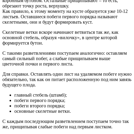
коронным бутоном. Остальные прищипывают – то есть,
обрезают точку роста, верхушку.
Как правило, к этому моменту на кусте образуется уже 10-12
листьев. Оставшиеся побеги первого порядка называют
скелетными, они и будут формировать куст.
Скелетные ветки вскоре начинают ветвиться так же, как
основной стебель, образуя «вилочку», в центре которой
формируется бутон.
С такими разветвлениями поступаем аналогично: оставляем
самый сильный побег, а слабые прищипываем выше
цветочной почки и первого листа.
Для справки. Оставлять один лист на удаляемом побеге нужно
обязательно, так как он питает расположенную под ним завязь
будущего плода.
главный стебель (штамб);
побеги первого порядка;
побеги второго порядка;
основные скелетные ветки.
С каждым последующим разветвлением поступаем точно так
же, прищипывая слабые побеги над первым листком.