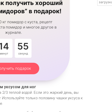
к получить хороший
загрузка
идоров” в подарок!
0 кг помидор с куста, рецепт
та помидор и многое другое в
журнале.
14
54
минут
секунды
олучить подарок
ым уксусом для ног
 2/3 теплой водой. Если это жаркий день, вы
. Используйте только половину чашки уксуса к
е.