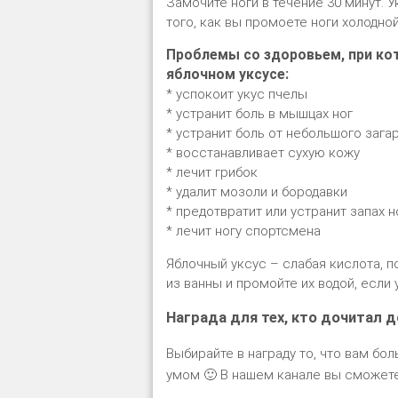
Замочите ноги в течение 30 минут. 
того, как вы промоете ноги холодной
Проблемы со здоровьем, при ко
яблочном уксусе:
* успокоит укус пчелы
* устранит боль в мышцах ног
* устранит боль от небольшого зага
* восстанавливает сухую кожу
* лечит грибок
* удалит мозоли и бородавки
* предотвратит или устранит запах н
* лечит ногу спортсмена
Яблочный уксус – слабая кислота, 
из ванны и промойте их водой, если
Награда для тех, кто дочитал д
Выбирайте в награду то, что вам бол
умом 🙂 В нашем канале вы сможете