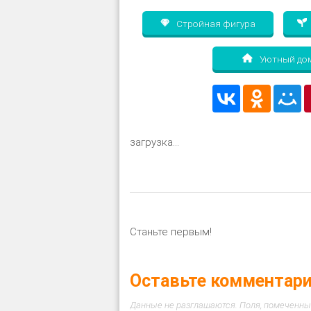
Стройная фигура
Уютный до
загрузка...
Станьте первым!
Оставьте комментар
Данные не разглашаются. Поля, помеченны