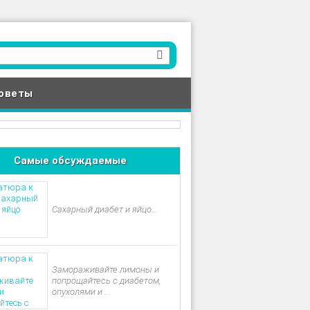
оветы
Самые обсуждаемые
Сахарный диабет и яйцо...
Замораживайте лимоны и
попрощайтесь с диабетом,
опухолями и ...