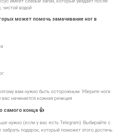
Уксус имеет слабый запах, который увядает после
, чистой водой.
торых может помочь замачивание ног в
ра
ог
поэтому вам нужно быть осторожным. Уберите ноги
 у вас начинается кожная реакция
о самого конца 👍
ьше нужно (если у вас есть Telegram). Выбирайте с
 забрать подарок, который поможет этого достичь.