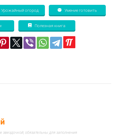
Урожайный огород
Умение готовить
м
Полезная книга
ий
е звездочкой, обязательны для заполнения