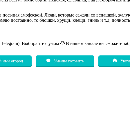
 и посыпая амофоской. Люди, которые сажали со вспашкой, жалую
емлю постоянно, то блошки, хрущи, клещи, гниль и т.д. полност
ь Telegram). Выбирайте с умом 🙂 В нашем канале вы сможете заб
йный огород
Умение готовить
Уютн