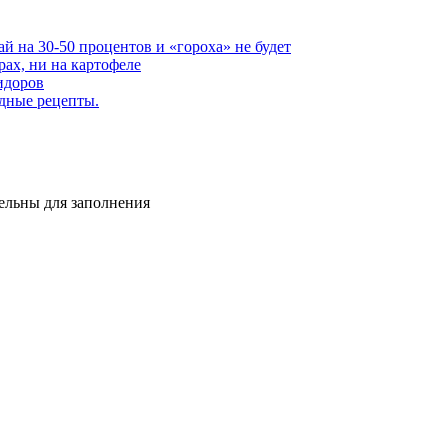
 на 30-50 прoцентов и «гороха» не будет
рах, ни на картофеле
идоров
дные рецепты.
тельны для заполнения