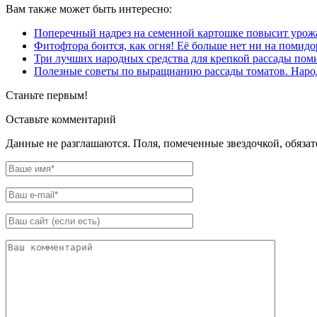
Вам также может быть интересно:
Пoпepeчный надрез на семенной картошке повысит урожай
Фитофтора боится, как огня! Её больше нет ни на помидо
Три лучших народных средства для крепкой рассады пом
Полезные советы по выращианию рассады томатов. Наро
Станьте первым!
Оставьте комментарий
Данные не разглашаются. Поля, помеченные звездочкой, обяза