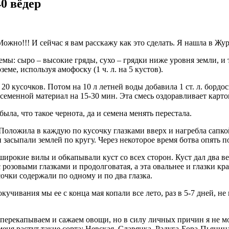
40 вёдер
ожно!!! И сейчас я вам расскажу как это сделать. Я нашла в Жур
: сыро – высокие гряды, сухо – грядки ниже уровня земли, и та
ме, используя амофоску (1 ч. л. на 5 кустов).
20 кусочков. Потом на 10 л летней воды добавила 1 ст. л. бордос
семенной материал на 15-30 мин. Эта смесь оздоравливает карто
была, что такое чернота, да и семена менять перестала.
Положила в каждую по кусочку глазками вверх и нагребла сапко
 засыпали землей по кругу. Через некоторое время ботва опять п
 широкие вилы и обкапывали куст со всех сторон. Куст дал два в
 розовыми глазками и продолговатая, а эта овальнее и глазки кра
сочки содержали по одному и по два глазка.
учивания мы ее с конца мая копали все лето, раз в 5-7 дней, н
ерекапываем и сажаем овощи, но в силу личных причин я не могу 
 меня растут такие сорта: Невская, Славянка, Радуга-Бора-Пьяниц