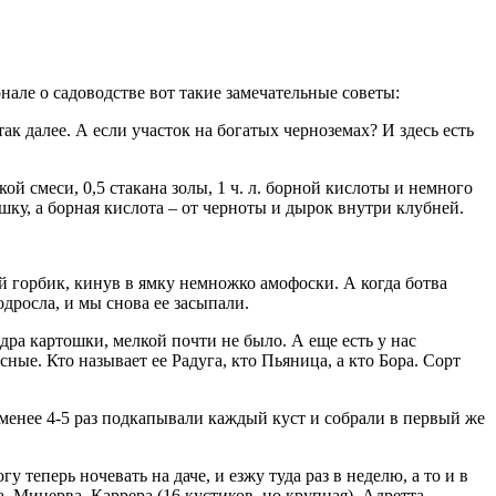
нале о садоводстве вот такие замечательные советы:
к далее. А если участок на богатых черноземах? И здесь есть
кой смеси, 0,5 стакана золы, 1 ч. л. борной кислоты и немного
шку, а борная кислота – от черноты и дырок внутри клубней.
й горбик, кинув в ямку немножко амофоски. А когда ботва
одросла, и мы снова ее засыпали.
едра картошки, мелкой почти не было. А еще есть у нас
сные. Кто называет ее Радуга, кто Пьяница, а кто Бора. Сорт
е менее 4-5 раз подкапывали каждый куст и собрали в первый же
теперь ночевать на даче, и езжу туда раз в неделю, а то и в
а, Минерва, Каррера (16 кустиков, но крупная), Адретта,