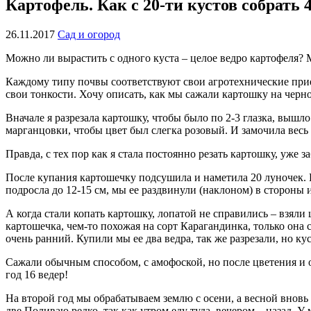
Картофель. Как с 20-ти кустов собрать 
26.11.2017
Сад и огород
Можно ли вырастить с одного куста – целое ведро картофеля? М
Каждому типу почвы соответствуют свои агротехнические приемы
свои тонкости. Хочу описать, как мы сажали картошку на чернозе
Вначале я разрезала картошку, чтобы было по 2-3 глазка, вышло 
марганцовки, чтобы цвет был слегка розовый. И замочила весь 
Правда, с тех пор как я стала постоянно резать картошку, уже за
После купания картошечку подсушила и наметила 20 луночек. 
подросла до 12-15 см, мы ее раздвинули (наклоном) в стороны и
А когда стали копать картошку, лопатой не справились – взяли
картошечка, чем-то похожая на сорт Карагандинка, только она с
очень ранний. Купили мы ее два ведра, так же разрезали, но ку
Сажали обычным способом, с амофоской, но после цветения и ок
год 16 ведер!
На второй год мы обрабатываем землю с осени, а весной вновь п
две.Поливаю редко, так как утром еду туда, вечером – назад. У