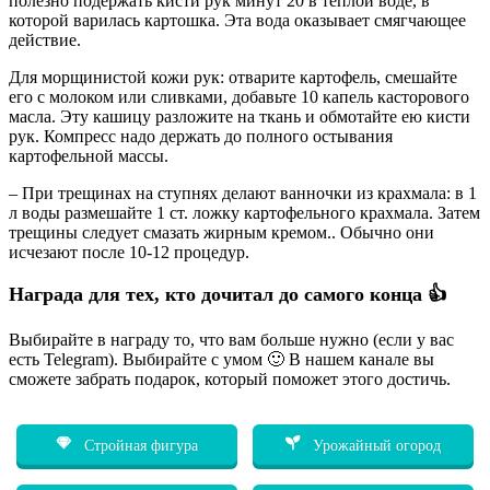
полезно подержать кисти рук минут 20 в теплой воде, в
которой варилась картошка. Эта вода оказывает смягчающее
действие.
Для морщинистой кожи рук: отварите картофель, смешайте
его с молоком или сливками, добавьте 10 капель касторового
масла. Эту кашицу разложите на ткань и обмотайте ею кисти
рук. Компресс надо держать до полного остывания
картофельной массы.
– При трещинах на ступнях делают ванночки из крахмала: в 1
л воды размешайте 1 ст. ложку картофельного крахмала. Затем
трещины следует смазать жирным кремом.. Обычно они
исчезают после 10-12 процедур.
Награда для тех, кто дочитал до самого конца 👍
Выбирайте в награду то, что вам больше нужно (если у вас
есть Telegram). Выбирайте с умом 🙂 В нашем канале вы
сможете забрать подарок, который поможет этого достичь.
Стройная фигура
Урожайный огород