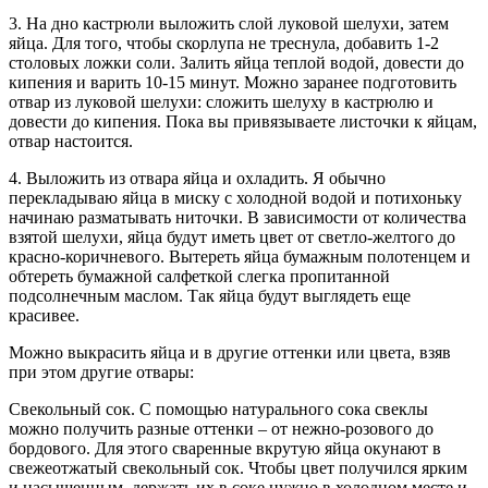
3. На дно кастрюли выложить слой луковой шелухи, затем
яйца. Для того, чтобы скорлупа не треснула, добавить 1-2
столовых ложки соли. Залить яйца теплой водой, довести до
кипения и варить 10-15 минут. Можно заранее подготовить
отвар из луковой шелухи: сложить шелуху в кастрюлю и
довести до кипения. Пока вы привязываете листочки к яйцам,
отвар настоится.
4. Выложить из отвара яйца и охладить. Я обычно
перекладываю яйца в миску с холодной водой и потихоньку
начинаю разматывать ниточки. В зависимости от количества
взятой шелухи, яйца будут иметь цвет от светло-желтого до
красно-коричневого. Вытереть яйца бумажным полотенцем и
обтереть бумажной салфеткой слегка пропитанной
подсолнечным маслом. Так яйца будут выглядеть еще
красивее.
Можно выкрасить яйца и в другие оттенки или цвета, взяв
при этом другие отвары:
Свекольный сок. С помощью натурального сока свеклы
можно получить разные оттенки – от нежно-розового до
бордового. Для этого сваренные вкрутую яйца окунают в
свежеотжатый свекольный сок. Чтобы цвет получился ярким
и насыщенным, держать их в соке нужно в холодном месте и