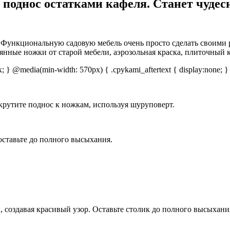
 поднос остатками кафеля. Станет чуде
Функциональную садовую мебель очень просто сделать своими р
янные ножки от старой мебели, аэрозольная краска, плиточный к
px; } @media(min-width: 570px) { .cpykami_aftertext { display:none; }
рутите поднос к ножкам, используя шуруповерт.
 оставьте до полного высыхания.
 создавая красивый узор. Оставьте столик до полного высыхания