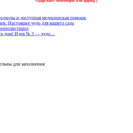
«Царские» помидоры для цариц:)
подходы и доступная медицинская помощь
к. Настоящее чудо для вашего сада
енополистирол
ать дом! Идея № 3 — чудо…
тельны для заполнения