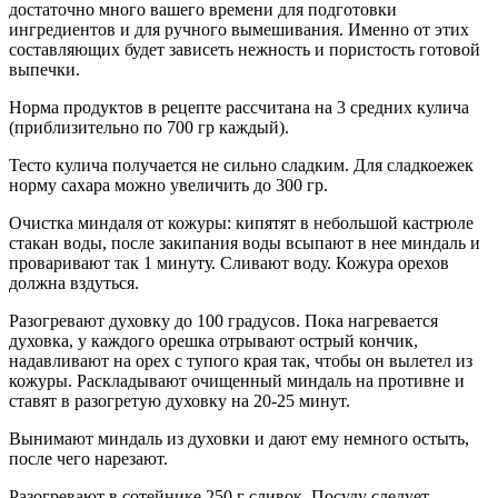
достаточно много вашего времени для подготовки
ингредиентов и для ручного вымешивания. Именно от этих
составляющих будет зависеть нежность и пористость готовой
выпечки.
Норма продуктов в рецепте рассчитана на 3 средних кулича
(приблизительно по 700 гр каждый).
Тесто кулича получается не сильно сладким. Для сладкоежек
норму сахара можно увеличить до 300 гр.
Очистка миндаля от кожуры: кипятят в небольшой кастрюле
стакан воды, после закипания воды всыпают в нее миндаль и
проваривают так 1 минуту. Сливают воду. Кожура орехов
должна вздуться.
Разогревают духовку до 100 градусов. Пока нагревается
духовка, у каждого орешка отрывают острый кончик,
надавливают на орех с тупого края так, чтобы он вылетел из
кожуры. Раскладывают очищенный миндаль на противне и
ставят в разогретую духовку на 20-25 минут.
Вынимают миндаль из духовки и дают ему немного остыть,
после чего нарезают.
Разогревают в сотейнике 250 г сливок. Посуду следует