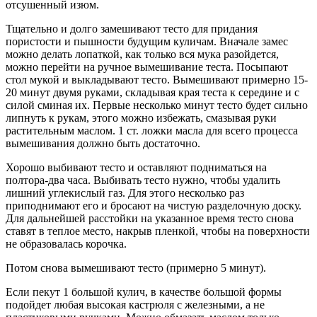
отсушенный изюм.
Тщательно и долго замешивают тесто для придания
пористости и пышности будущим куличам. Вначале замес
можно делать лопаткой, как только вся мука разойдется,
можно перейти на ручное вымешивание теста. Посыпают
стол мукой и выкладывают тесто. Вымешивают примерно 15-
20 минут двумя руками, складывая края теста к середине и с
силой сминая их. Первые несколько минут тесто будет сильно
липнуть к рукам, этого можно избежать, смазывая руки
растительным маслом. 1 ст. ложки масла для всего процесса
вымешивания должно быть достаточно.
Хорошо выбивают тесто и оставляют подниматься на
полтора-два часа. Выбивать тесто нужно, чтобы удалить
лишний углекислый газ. Для этого несколько раз
приподнимают его и бросают на чистую разделочную доску.
Для дальнейшей расстойки на указанное время тесто снова
ставят в теплое место, накрыв пленкой, чтобы на поверхности
не образовалась корочка.
Потом снова вымешивают тесто (примерно 5 минут).
Если пекут 1 большой кулич, в качестве большой формы
подойдет любая высокая кастрюля с железными, а не