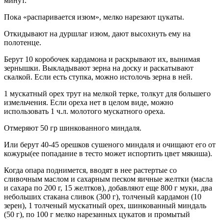
минут.
Пока «распаривается изюм», мелко нарезают цукаты.
Откидывают на дуршлаг изюм, дают высохнуть ему на
полотенце.
Берут 10 коробочек кардамона и раскрывают их, вынимая
зернышки. Выкладывают зерна на доску и раскатывают
скалкой. Если есть ступка, можно истолочь зерна в ней.
1 мускатный орех трут на мелкой терке, толкут для большего
измельчения. Если ореха нет в целом виде, можно
использовать 1 ч.л. молотого мускатного ореха.
Отмеряют 50 гр шинкованного миндаля.
Или берут 40-45 орешков сушеного миндаля и очищают его от
кожуры(ее попадание в тесто может испортить цвет мякиша).
Когда опара поднимется, вводят в нее растертые со
сливочным маслом и сахарным песком яичные желтки (масла
и сахара по 200 г, 15 желтков), добавляют еще 800 г муки, два
небольших стакана сливок (300 г), толченый кардамон (10
зерен), 1 толченый мускатный орех, шинкованный миндаль
(50 г), по 100 г мелко нарезанных цукатов и промытый