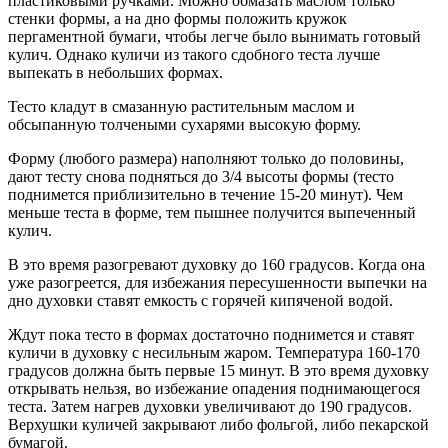
пластиковыми ручками. Можно обмазать маслом только
стенки формы, а на дно формы положить кружок
пергаментной бумаги, чтобы легче было вынимать готовый
кулич. Однако куличи из такого сдобного теста лучше
выпекать в небольших формах.
Тесто кладут в смазанную растительным маслом и
обсыпанную толчеными сухарями высокую форму.
Форму (любого размера) наполняют только до половины,
дают тесту снова подняться до 3/4 высоты формы (тесто
поднимется приблизительно в течение 15-20 минут). Чем
меньше теста в форме, тем пышнее получится выпеченный
кулич.
В это время разогревают духовку до 160 градусов. Когда она
уже разогреется, для избежания пересушенности выпечки на
дно духовки ставят емкость с горячей кипяченой водой.
Ждут пока тесто в формах достаточно поднимется и ставят
куличи в духовку с несильным жаром. Температура 160-170
градусов должна быть первые 15 минут. В это время духовку
открывать нельзя, во избежание опадения поднимающегося
теста. Затем нагрев духовки увеличивают до 190 градусов.
Верхушки куличей закрывают либо фольгой, либо пекарской
бумагой.