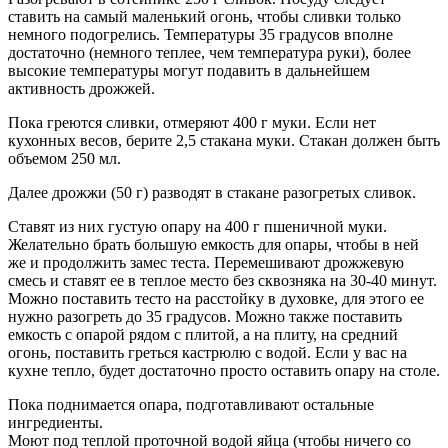
ставить на самый маленький огонь, чтобы сливки только
немного подогрелись. Температуры 35 градусов вполне
достаточно (немного теплее, чем температура руки), более
высокие температуры могут подавить в дальнейшем
активность дрожжей.
Пока греются сливки, отмеряют 400 г муки. Если нет
кухонных весов, берите 2,5 стакана муки. Стакан должен быть
объемом 250 мл.
Далее дрожжи (50 г) разводят в стакане разогретых сливок.
Ставят из них густую опару на 400 г пшеничной муки.
Желательно брать большую емкость для опары, чтобы в ней
же и продолжить замес теста. Перемешивают дрожжевую
смесь и ставят ее в теплое место без сквозняка на 30-40 минут.
Можно поставить тесто на расстойку в духовке, для этого ее
нужно разогреть до 35 градусов. Можно также поставить
емкость с опарой рядом с плитой, а на плиту, на средний
огонь, поставить греться кастрюлю с водой. Если у вас на
кухне тепло, будет достаточно просто оставить опару на столе.
Пока поднимается опара, подготавливают остальные
ингредиенты.
Моют под теплой проточной водой яйца (чтобы ничего со