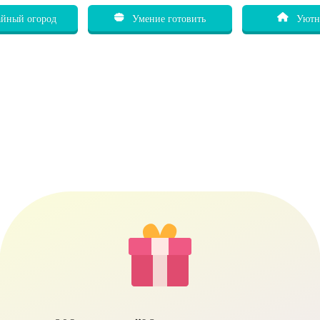
йный огород
Умение готовить
Уютн