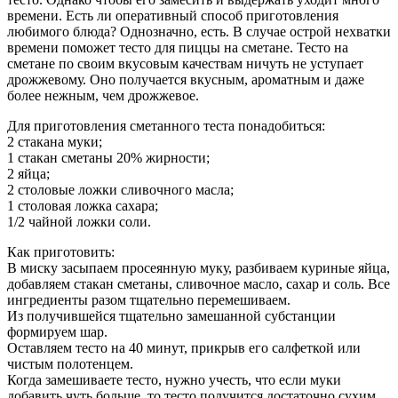
времени. Есть ли оперативный способ приготовления
любимого блюда? Однозначно, есть. В случае острой нехватки
времени поможет тесто для пиццы на сметане. Тесто на
сметане по своим вкусовым качествам ничуть не уступает
дрожжевому. Оно получается вкусным, ароматным и даже
более нежным, чем дрожжевое.
Для приготовления сметанного теста понадобиться:
2 стакана муки;
1 стакан сметаны 20% жирности;
2 яйца;
2 столовые ложки сливочного масла;
1 столовая ложка сахара;
1/2 чайной ложки соли.
Как приготовить:
В миску засыпаем просеянную муку, разбиваем куриные яйца,
добавляем стакан сметаны, сливочное масло, сахар и соль. Все
ингредиенты разом тщательно перемешиваем.
Из получившейся тщательно замешанной субстанции
формируем шар.
Оставляем тесто на 40 минут, прикрыв его салфеткой или
чистым полотенцем.
Когда замешиваете тесто, нужно учесть, что если муки
добавить чуть больше, то тесто получится достаточно сухим.