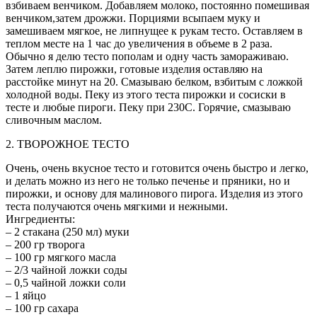
взбиваем венчиком. Добавляем молоко, постоянно помешивая
венчиком,затем дрожжи. Порциями всыпаем муку и
замешиваем мягкое, не липнущее к рукам тесто. Оставляем в
теплом месте на 1 час до увеличения в объеме в 2 раза.
Обычно я делю тесто пополам и одну часть замораживаю.
Затем леплю пирожки, готовые изделия оставляю на
расстойке минут на 20. Смазываю белком, взбитым с ложкой
холодной воды. Пеку из этого теста пирожки и сосиски в
тесте и любые пироги. Пеку при 230С. Горячие, смазываю
сливочным маслом.
2. ТВОРОЖНОЕ ТЕСТО
Очень, очень вкусное тесто и готовится очень быстро и легко,
и делать можно из него не только печенье и пряники, но и
пирожки, и основу для малинового пирога. Изделия из этого
теста получаются очень мягкими и нежными.
Ингредиенты:
– 2 стакана (250 мл) муки
– 200 гр творога
– 100 гр мягкого масла
– 2/3 чайной ложки соды
– 0,5 чайной ложки соли
– 1 яйцо
– 100 гр сахара