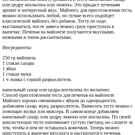
или цедру апельсина или лимона. Это придаст печеньям
аромат и интересный вкус. Майонез, для приготовления теста,
можно использовать любой, но лучше всего подойдет
классический майонез, без добавок. Тесту не надо
выстаиваться, после замеса можно сразу приступать к
выпечке. Печенья на майонезе получаются вкусными,
нежными и очень рассыпчатыми.
Ингредиенты:
250 гр майонеза
1 стакан сахара
1 яйцо
1 стакан муки
1 ч ложка с горкой разрыхлителя.
ванильный сахар или цедра апельсина по желанию:
Способ приготовления теста для печенья на майонезе:
Майонез хорошо смешиваем с яйцом до однородности,
добавляем сахар, муку, разрыхлитель. Вымесить тесто можно с
помощью вилки или миксера. В самом конце добавляем
ванильный сахар, или цедру лимона или апельсина. По своей
консистенции тесто напоминает густую сметану, но следите за
тем, чтобы в нем не оставалось комочков. Теперь можно
приступить к выпечке вкусного и рассыпчатого печенья.