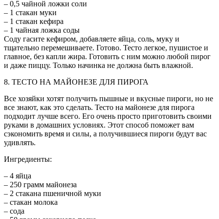
– 0,5 чайной ложки соли
– 1 стакан муки
– 1 стакан кефира
– 1 чайная ложка соды
Соду гасите кефиром, добавляете яйца, соль, муку и
тщательно перемешиваете. Готово. Тесто легкое, пушистое и
главное, без капли жира. Готовить с ним можно любой пирог
и даже пиццу. Только начинка не должна быть влажной.
8. ТЕСТО НА МАЙОНЕЗЕ ДЛЯ ПИРОГА
Все хозяйки хотят получить пышные и вкусные пироги, но не
все знают, как это сделать. Тесто на майонезе для пирога
подходит лучше всего. Его очень просто приготовить своими
руками в домашних условиях. Этот способ поможет вам
сэкономить время и силы, а получившиеся пироги будут вас
удивлять.
Ингредиенты:
– 4 яйца
– 250 грамм майонеза
– 2 стакана пшеничной муки
– стакан молока
– сода