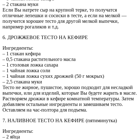
– 2 стакана муки
Если Вы натрете сыр на крупной терке, то получатся
отличные лепешки и сосиски в тесте, а если на мелкой —
получится хорошее тесто для другой мелкой выпечки,
например рогаликов и т.д.
6. ДРОЖЖЕВОЕ ТЕСТО НА КЕФИРЕ
Ингредиенты:
– 1 стакан кефира
– 0,5 стакана растительного масла
– 1 столовая ложка сахара
– 1 чайная ложка соли
– 1 чайная ложка сухих дрожжей (50 г мокрых)
– 2,5 стакана муки
Тесто не жирное, пушистое, хорошо подходит для несладкой
выпечки, или для изделий, которые Вы будете жарить в масле.
Растворяем дрожжи в кефире комнатной температуры. Затем
добавляем остальные ингредиенты и замешиваем тесто.
Оставляем на час-полтора для подъема.
7. НАЛИВНОЕ ТЕСТО НА КЕФИРЕ (пятиминутка)
Ингредиенты:
– 2 яйца