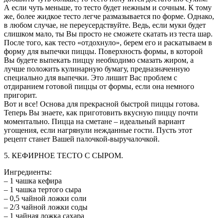
А если чуть меньше, то тесто будет нежным и сочным. К тому
же, более жидкое тесто легче размазывается по форме. Однако,
в любом случае, не переусердствуйте. Ведь, если муки будет
слишком мало, ты Вы просто не сможете скатать из теста шар.
После того, как тесто «отдохнуло», берем его и раскатываем в
форму для выпечки пиццы. Поверхность формы, в которой
Вы будете выпекать пиццу необходимо смазать жиром, а
лучше положить кулинарную бумагу, предназначенную
специально для выпечки. Это лишит Вас проблем с
отдиранием готовой пиццы от формы, если она немного
пригорит.
Вот и все! Основа для прекрасной быстрой пиццы готова.
Теперь Вы знаете, как приготовить вкусную пиццу почти
моментально. Пицца на сметане – идеальный вариант
угощения, если нагрянули нежданные гости. Пусть этот
рецепт станет Вашей палочкой-выручалочкой.
5. КЕФИРНОЕ ТЕСТО С СЫРОМ.
Ингредиенты:
– 1 чашка кефира
– 1 чашка тертого сыра
– 0,5 чайной ложки соли
– 2/3 чайной ложки соды
– 1 чайная ложка сахара