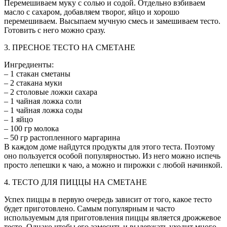
Перемешиваем муку с солью и содой. Отдельно взбиваем
масло с сахаром, добавляем творог, яйцо и хорошо
перемешиваем. Высыпаем мучную смесь и замешиваем тесто.
Готовить с него можно сразу.
3. ПРЕСНОЕ ТЕСТО НА СМЕТАНЕ
Ингредиенты:
– 1 стакан сметаны
– 2 стакана муки
– 2 столовые ложки сахара
– 1 чайная ложка соли
– 1 чайная ложка соды
– 1 яйцo
– 100 гр молока
– 50 гр растопленного маргарина
В каждом доме найдутся продукты для этого теста. Поэтому
оно пользуется особой популярностью. Из него можно испечь
просто лепешки к чаю, а можно и пирожки с любой начинкой.
4. ТЕСТО ДЛЯ ПИЦЦЫ НА СМЕТАНЕ
Успех пиццы в первую очередь зависит от того, какое тесто
будет приготовлено. Самым популярным и часто
используемым для приготовления пиццы является дрожжевое
тесто. Однако чтобы его замесить и выдержать уходит много