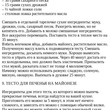
– 50 грамм сахарного песка
– 15 грамм сухих дрожжей
– ½ чайной ложки соли
– столовая ложка растительного масла
Смешать в отдельной тарелочке сухие ингредиенты: муку,
дрожжи, соль, сахарный песок. Разогреть молоко, но не
кипятить его. Добавить в молоко смешанные ингредиенты.
Все аккуратно перемешать. Поставить тесто в теплое место на
35 минут.
Взбить венчиком яйца, добавить майонез, растительное масло.
Полученную массу влить к поднявшемуся тесту. Смешать
ингредиенты, досыпать немного муки. Хорошо вымесить
тесто и убрать его в холодильник. Через 40 минут достать его
из холодильника, оно должно быть эластичным. Припылить
стол мукой, раскатать пласт не толще 4 миллиметров.
Начинку можно использовать разную: сладкую, соленую,
мясную, овощную. Выпекать в духовке 25 минут.
9. ТЕСТО ДЛЯ ПЕЧЕНЬЯ НА МАЙОНЕЗЕ
Ингредиенты для этого теста, из которого можно выпечь
прекрасные печенья, всегда найдутся на вашей кухне.
Приготовить его можно за 5 минут, в этом нет ничего
сложного, и замесить его можно с помощью обычной вилки.
По желанию вы можете добавить в тесто ванильный сахар,