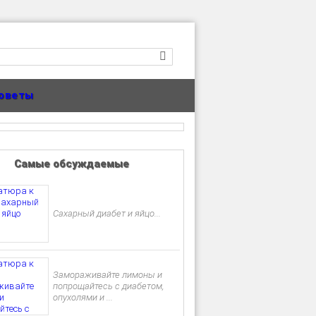
оветы
Самые обсуждаемые
Сахарный диабет и яйцо...
Замораживайте лимоны и
попрощайтесь с диабетом,
опухолями и ...