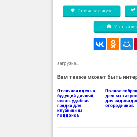
Стройная фигура
Уютный до
загрузка...
Вам также может быть интер
Отличная идея на
Полное собра
будущий дачный
дачных хитро
сезон: удобная
для садоводо
грядка для
огородников
клубники из
поддонов