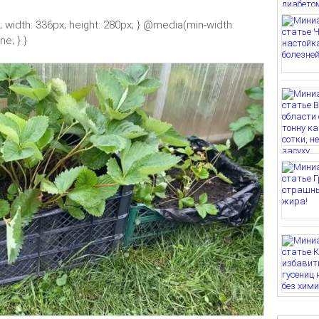
k; width: 336px; height: 280px; } @media(min-width:
e; } }