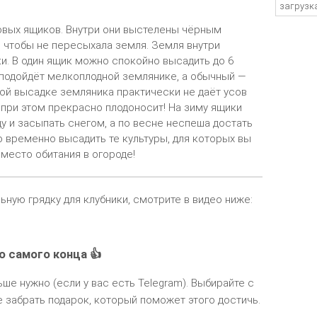
загрузка
овых ящиков. Внутри они выстелены чёрным
, чтобы не пересыхала земля. Земля внутри
ки. В один ящик можно спокойно высадить до 6
 подойдёт мелкоплодной землянике, а обычный —
ной высадке земляника практически не даёт усов
о при этом прекрасно плодоносит! На зиму ящики
у и засыпать снегом, а по весне неспеша достать
о временно высадить те культуры, для которых вы
место обитания в огороде!
ьную грядку для клубники, смотрите в видео ниже:
о самого конца 👍
ьше нужно (если у вас есть Telegram). Выбирайте с
 забрать подарок, который поможет этого достичь.