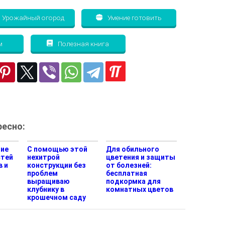
Урожайный огород
Умение готовить
м
Полезная книга
есно:
ние
С помощью этой
Для обильного
стей
нехитрой
цветения и защиты
в и
конструкции без
от болезней:
проблем
бесплатная
выращиваю
подкормка для
клубнику в
комнатных цветов
крошечном саду