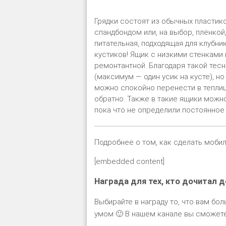
Грядки состоят из обычных пластик
спандбондом или, на выбор, плёнкой
питательная, подходящая для клубни
кустиков! Ящик с низкими стенками
ремонтантной. Благодаря такой тес
(максимум — один усик на кусте), н
можно спокойно перенести в теплиц
обратно. Также в такие ящики можн
пока что не определили постоянное 
Подробнее о том, как сделать мобил
[embedded content]
Награда для тех, кто дочитал д
Выбирайте в награду то, что вам бол
умом 🙂 В нашем канале вы сможете