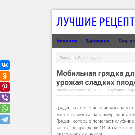
ЛУЧШИЕ РЕЦЕП
Новости
Здоровье
Сад и 
»
Главная
Сад и огород
Мобильная грядка дл
урожая сладких плодо
27.07.2022
Сад 
Грядки, которые не занимают место 
места на место: например, заносить 
Грядки, которые помогают клубнике
мечта, не правда ли? И эта мечта 
пластиковых ящиков!