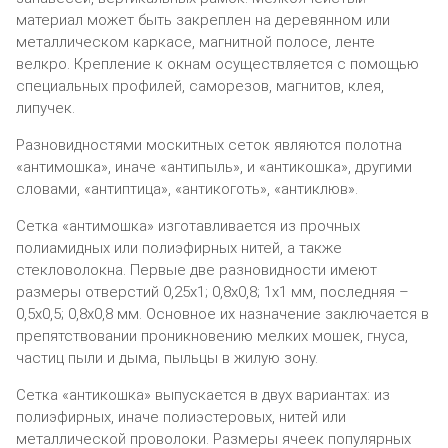
материал может быть закреплен на деревянном или
металлическом каркасе, магнитной полосе, ленте
велкро. Крепление к окнам осуществляется с помощью
специальных профилей, саморезов, магнитов, клея,
липучек.
Разновидностями москитных сеток являются полотна
«антимошка», иначе «антипыль», и «антикошка», другими
словами, «антиптица», «антикоготь», «антиклюв».
Сетка «антимошка» изготавливается из прочных
полиамидных или полиэфирных нитей, а также
стекловолокна. Первые две разновидности имеют
размеры отверстий 0,25х1; 0,8х0,8; 1х1 мм, последняя –
0,5х0,5; 0,8х0,8 мм. Основное их назначение заключается в
препятствовании проникновению мелких мошек, гнуса,
частиц пыли и дыма, пыльцы в жилую зону.
Сетка «антикошка» выпускается в двух вариантах: из
полиэфирных, иначе полиэстеровых, нитей или
металлической проволоки. Размеры ячеек популярных