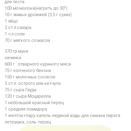
для теста:
100 мл.молока(нагреть до 30″)
10 г живых дрожжей (3,5 г сухих)
1 яйцо
2 ст.л.сахара
1 ч.л.соли
70 г мягкого сл.масла
370 гр.муки
начинка:
600 г . отварного куриного мяса
75 г копченого бекона
150 г молочных сосисок
3 ст.л. острого или кетчупа
75 г сыра Гауда
120 г сыра Моцарелла
1 небольшой красный перец
1 средняя помидора
1 желток+пару капель ледяной воды для смазки пирога
петрушка, соль. перец