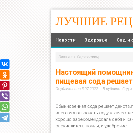
ЛУЧШИЕ РЕ
Новости
Здоровье
Сад и 
»
Главная
Сад и огород
Настоящий помощник 
пищевая сода решает
5.07.2022
Сад и
Обыкновенная сода решает действит
всего использовать соду в качеств
хорошо зарекомендовала себя и как
раскислитель почвы, и удобрение.