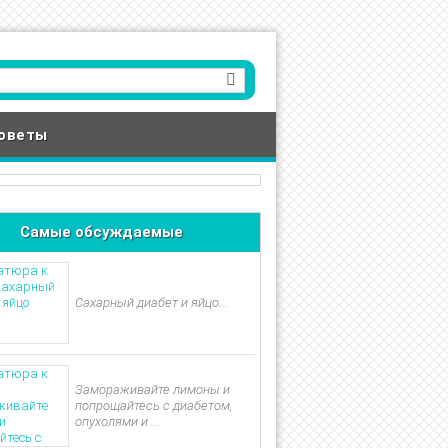
оветы
Самые обсуждаемые
Сахарный диабет и яйцо...
Замораживайте лимоны и
попрощайтесь с диабетом,
опухолями и ...