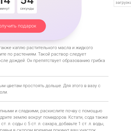
14
54
загрузка
минут
секунды
олучить подарок
 а также каплю растительного масла и жидкого
ите по растениям. Такой раствор следует
осле дождей. Он препятствует образованию грибка
 цветам простоять дольше. Для этого в вазу с
оли.
пными и сладкими, раскислите почву с помощью
удрите землю вокруг помидоров. Кстати, сода также
 л. соды с 5 ст. л. сахара, добавьте 1 ст. л. воды,
равьи в скором времени покинут ваш участок.