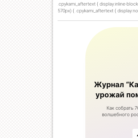
.cpykami_aftertext { display:inline-bloc
570px) { .cpykami_aftertext { display:non
Журнал “Ка
урожай пом
Как собрать 7
волшебного рос