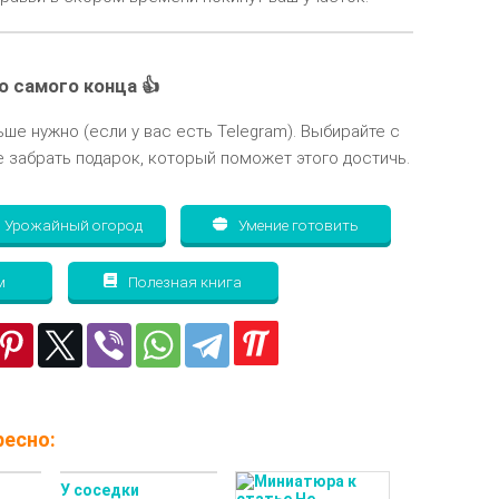
о самого конца 👍
ьше нужно (если у вас есть Telegram). Выбирайте с
 забрать подарок, который поможет этого достичь.
Урожайный огород
Умение готовить
м
Полезная книга
есно:
и
У соседки