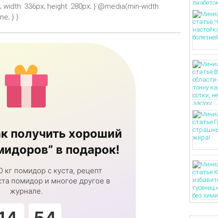
k; width: 336px; height: 280px; } @media(min-width:
e; } }
к получить хороший
идоров” в подарок!
0 кг помидор с куста, рецепт
та помидор и многое другое в
журнале.