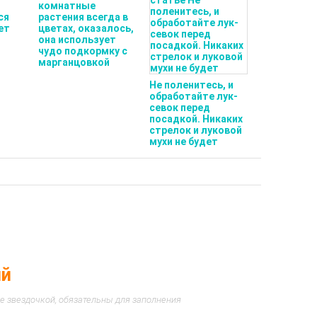
комнатные
ся
растения всегда в
ет
цветах, оказалось,
она использует
чудо подкормку с
марганцовкой
Не поленитесь, и
обработайте лук-
севок перед
посадкой. Никаких
стрелок и луковой
мухи не будет
ий
е звездочкой, обязательны для заполнения