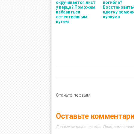
скручивается лист
погибла?
у перца? Поможем
Восстановить
избавиться
цветку помож
естественным
куркума
путем
Станьте первым!
Оставьте комментар
Данные не разглашаются. Поля, помеченны