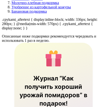
Молочно-хлебная подкормка
Удобрение из картофельной кожуры
Банановая подкормка
.cpykami_aftertext { display:inline-block; width: 336px; height:
280px; } @media(min-width: 570px) { .cpykami_aftertext {
display:none; } }
Описанные ниже подкормки рекомендуется чередовать и
использовать 1 раз в неделю.
Журнал “Как
получить хороший
урожай помидоров” в
подарок!