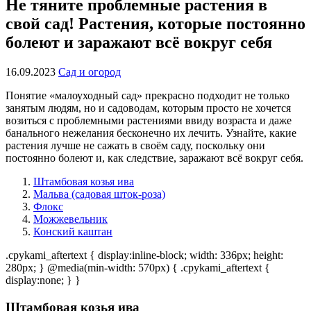
Не тяните проблемные растения в
свой сад! Растения, которые постоянно
болеют и заражают всё вокруг себя
16.09.2023
Сад и огород
Понятие «малоуходный сад» прекрасно подходит не только
занятым людям, но и садоводам, которым просто не хочется
возиться с проблемными растениями ввиду возраста и даже
банального нежелания бесконечно их лечить. Узнайте, какие
растения лучше не сажать в своём саду, поскольку они
постоянно болеют и, как следствие, заражают всё вокруг себя.
Штамбовая козья ива
Мальва (садовая шток-роза)
Флокс
Можжевельник
Конский каштан
.cpykami_aftertext { display:inline-block; width: 336px; height:
280px; } @media(min-width: 570px) { .cpykami_aftertext {
display:none; } }
Штамбовая козья ива