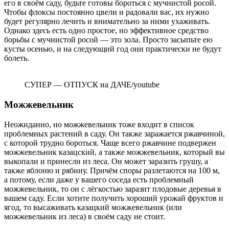
его в своём саду, будьте готовы бороться с мучнистой росой.
Чтобы флоксы постоянно цвели и радовали вас, их нужно
будет регулярно лечить и внимательно за ними ухаживать.
Однако здесь есть одно простое, но эффективное средство
борьбы с мучнистой росой — это зола. Просто засыпьте ею
кусты осенью, и на следующий год они практически не будут
болеть.
СУПЕР — ОТПУСК на ДАЧЕ/youtube
Можжевельник
Неожиданно, но можжевельник тоже входит в список
проблемных растений в саду. Он также заражается ржавчиной,
с которой трудно бороться. Чаще всего ржавчине подвержен
можжевельник казацский, а также можжевельник, который вы
выкопали и принесли из леса. Он может заразить грушу, а
также яблоню и рябину. Причём споры разлетаются на 100 м,
а потому, если даже у вашего соседа есть проблемный
можжевельник, то он с лёгкостью заразит плодовые деревья в
вашем саду. Если хотите получить хороший урожай фруктов и
ягод, то высаживать казацкий можжевельник (или
можжевельник из леса) в своём саду не стоит.