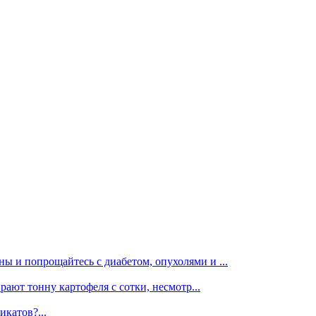
ы и попрощайтесь с диабетом, опухолями и ...
рают тонну картофеля с сотки, несмотр...
икатов?...