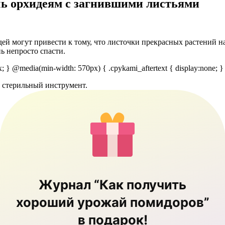
чь орхидеям с загнившими листьями
й могут привести к тому, что листочки прекрасных растений на
нь непросто спасти.
px; } @media(min-width: 570px) { .cpykami_aftertext { display:none; }
о стерильный инструмент.
Журнал “Как получить
хороший урожай помидоров”
в подарок!