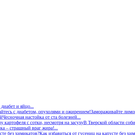
диабет и яйцо...
Замораживайте лимон
Чесночная настойка от ста болезней...
В Тверской области соби
ка – страшный враг жира!...
Как избавиться от гусениц на капусте без хим