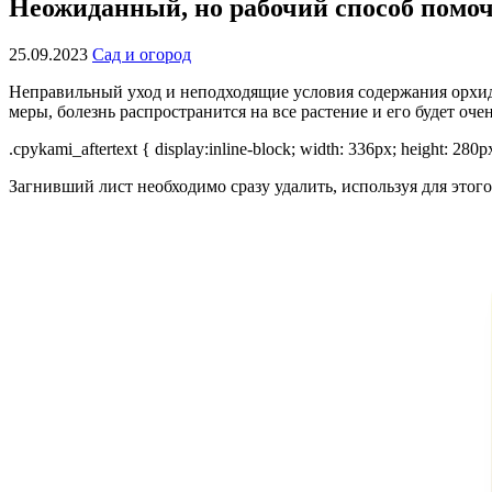
Неожиданный, но рабочий способ помо
25.09.2023
Сад и огород
Неправильный уход и неподходящие условия содержания орхиде
меры, болезнь распространится на все растение и его будет оче
.cpykami_aftertext { display:inline-block; width: 336px; height: 280
Загнивший лист необходимо сразу удалить, используя для этог