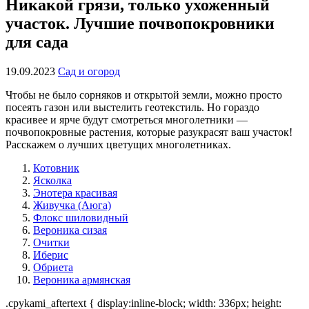
Никакой грязи, только ухоженный
участок. Лучшие почвопокровники
для сада
19.09.2023
Сад и огород
Чтобы не было сорняков и открытой земли, можно просто
посеять газон или выстелить геотекстиль. Но гораздо
красивее и ярче будут смотреться многолетники —
почвопокровные растения, которые разукрасят ваш участок!
Расскажем о лучших цветущих многолетниках.
Котовник
Ясколка
Энотера красивая
Живучка (Аюга)
Флокс шиловидный
Вероника сизая
Очитки
Иберис
Обриета
Вероника армянская
.cpykami_aftertext { display:inline-block; width: 336px; height: