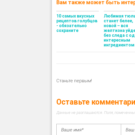
Вам также может быть интер
10 самых вкусных
Любимая тюл
рецептов голубцов
станет белее,
- обязательно
новой – вся
сохраните
желтизна уйд
без следа с о
интересным
ингредиентом
Станьте первым!
Оставьте комментар
Данные не разглашаются. Поля, помеченны