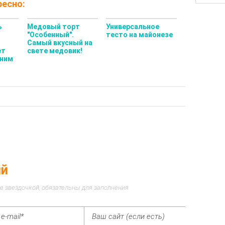
есно:
ь
Медовый торт
Универсальное
"Особенный".
тесто на майонезе
Самый вкусный на
ет
свете медовик!
дним
ий
е звездочкой, обязательны для заполнения