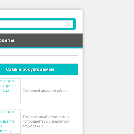
оветы
Самые обсуждаемые
Сахарный диабет и яйцо...
Замораживайте лимоны и
попрощайтесь с диабетом,
опухолями и ...