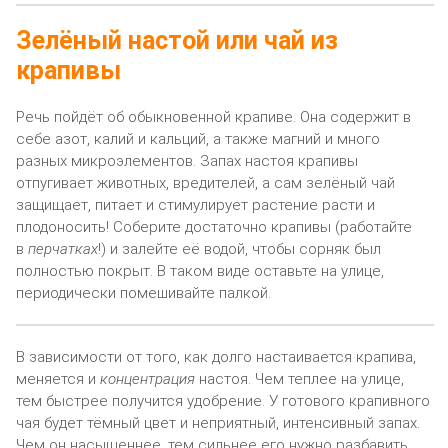
Зелёный настой или чай из
крапивы
Речь пойдёт об обыкновенной крапиве. Она содержит в
себе азот, калий и кальций, а также магний и много
разных микроэлементов. Запах настоя крапивы
отпугивает животных, вредителей, а сам зелёный чай
защищает, питает и стимулирует растение расти и
плодоносить! Соберите достаточно крапивы (работайте
в
перчатках
!) и залейте её водой, чтобы сорняк был
полностью покрыт. В таком виде оставьте на улице,
периодически помешивайте палкой.
В зависимости от того, как долго настаивается крапива,
меняется и
концентрация
настоя. Чем теплее на улице,
тем быстрее получится удобрение. У готового крапивного
чая будет тёмный цвет и неприятный, интенсивный запах.
Чем он насыщеннее, тем сильнее его нужно разбавить