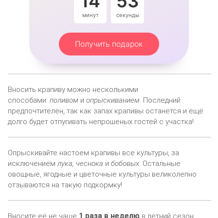
14
53
минут
секунды
Получить подарок
Вносить крапиву можно несколькими
способами:
поливом
и
опрыскиванием
. Последний
предпочтителен, так как запах крапивы останется и ещё
долго будет отпугивать непрошеных гостей с участка!
Опрыскивайте настоем крапивы все культуры, за
исключением
лука, чеснока
и
бобовых
. Остальные
овощные, ягодные и цветочные культуры великолепно
отзываются на такую подкормку!
1 раза в неделю
Вносите её не чаще
в летний сезон.