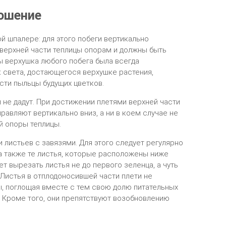
ошение
й шпалере: для этого побеги вертикально
верхней части теплицы опорам и должны быть
 верхушка любого побега была всегда
 света, достающегося верхушке растения,
сти пыльцы будущих цветков.
и не дадут. При достижении плетями верхней части
равляют вертикально вниз, а ни в коем случае не
й опоры теплицы.
 листьев с завязями. Для этого следует регулярно
а также те листья, которые расположены ниже
т вырезать листья не до первого зеленца, а чуть
. Листья в отплодоносившей части плети не
, поглощая вместе с тем свою долю питательных
 Кроме того, они препятствуют возобновлению