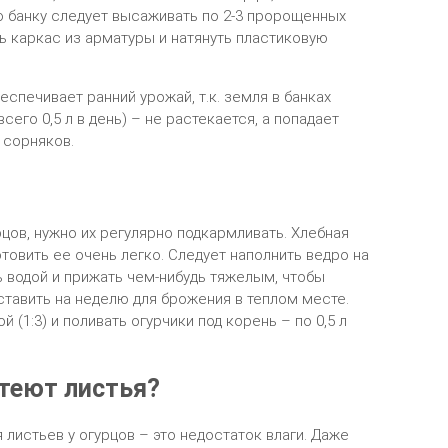
ую банку следует высаживать по 2-3 пророщенных
ь каркас из арматуры и натянуть пластиковую
спечивает ранний урожай, т.к. земля в банках
его 0,5 л в день) – не растекается, а попадает
 сорняков.
цов, нужно их регулярно подкармливать. Хлебная
товить ее очень легко. Следует наполнить ведро на
ь водой и прижать чем-нибудь тяжелым, чтобы
тавить на неделю для брожения в теплом месте.
 (1:3) и поливать огурчики под корень – по 0,5 л
лтеют листья?
 листьев у огурцов – это недостаток влаги. Даже