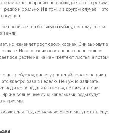
то, возможно, неправильно соблюдается его режим.
– редко и обильно. И в том, и в другом случае – это
 огурцов.
 не проникает на большую глубину, поэтому корни
з земли.
ает, но изменяет рост своих корней. Они выходят в
 к влаге. Но в верхних слоях почва очень сильно
ает все растение: на нем желтеют листья, а потом
е не требуется, иначе у растений просто загниют
 это два-три раза в неделю. Не нужно заливать
ки воды не попадали на листья, потому что они
. Яркие солнечные лучи капельками воды будут
как призмы.
т обожжены. Так, солнечные ожоги могут стать еще
.
оем