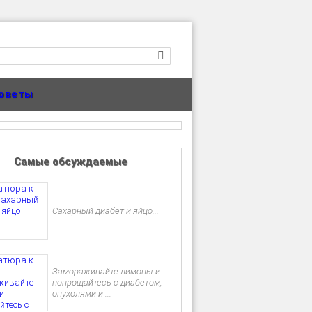
оветы
Самые обсуждаемые
Сахарный диабет и яйцо...
Замораживайте лимоны и
попрощайтесь с диабетом,
опухолями и ...