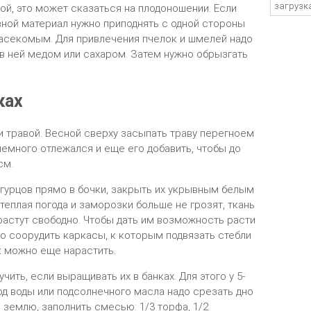
загрузка
ой, это может сказаться на плодоношении. Если
ной материал нужно приподнять с одной стороны
насекомым. Для привлечения пчелок и шмелей надо
в ней медом или сахаром. Затем нужно обрызгать
ках
и травой. Весной сверху засыпать траву перегноем
немного отлежался и еще его добавить, чтобы до
см.
гурцов прямо в бочки, закрыть их укрывным белым
теплая погода и заморозки больше не грозят, ткань
растут свободно. Чтобы дать им возможность расти
но соорудить каркасы, к которым подвязать стебли
к можно еще нарастить.
ить, если выращивать их в банках. Для этого у 5-
од воды или подсолнечного масла надо срезать дно
в землю, заполнить смесью: 1/3 торфа, 1/2