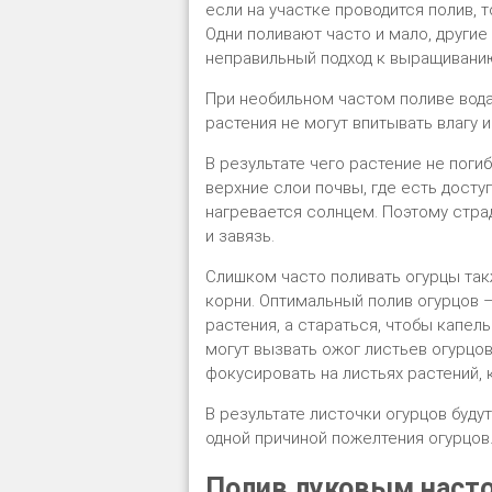
если на участке проводится полив, 
Одни поливают часто и мало, другие 
неправильный подход к выращиванию
При необильном частом поливе вода
растения не могут впитывать влагу и
В результате чего растение не погиб
верхние слои почвы, где есть доступ
нагревается солнцем. Поэтому страд
и завязь.
Слишком часто поливать огурцы такж
корни. Оптимальный полив огурцов –
растения, а стараться, чтобы капель
могут вызвать ожог листьев огурцов
фокусировать на листьях растений, 
В результате листочки огурцов буду
одной причиной пожелтения огурцов
Полив луковым наст