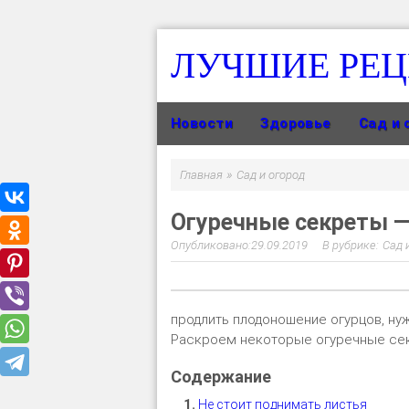
ЛУЧШИЕ РЕ
Новости
Здоровье
Сад и 
»
Главная
Сад и огород
Огуречные секреты —
29.09.2019
Сад 
продлить плодоношение огурцов, нуж
Раскроем некоторые огуречные се
Не стоит поднимать листья