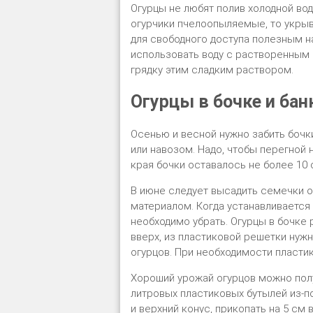
Огурцы не любят полив холодной вод
огурчики пчелоопыляемые, то укрыв
для свободного доступа полезным 
использовать воду с растворенным 
грядку этим сладким раствором.
Огурцы в бочке и бан
Осенью и весной нужно забить бочк
или навозом. Надо, чтобы перегной 
края бочки оставалось не более 10 
В июне следует высадить семечки о
материалом. Когда устанавливается 
необходимо убрать. Огурцы в бочке 
вверх, из пластиковой решетки нуж
огурцов. При необходимости пласти
Хороший урожай огурцов можно получ
литровых пластиковых бутылей из-п
и верхний конус, прикопать на 5 см 