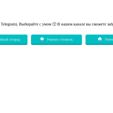
ь Telegram). Выбирайте с умом 🙂 В нашем канале вы сможете заб
йный огород
Умение готовить
Уютн