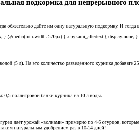
ральная подкормка для непрерывного п
да обязательно дайте им одну натуральную подкормку. И тогда в
px; } @media(min-width: 570px) { .cpykami_aftertext { display:none; }
 водой (5 л). На это количество разведённого курника добавьте
 0,5 поллитровой банки курника на 10 л воды.
Огурец даёт урожай «волнами» примерно по 4-6 огурцов, которы
таким натуральным удобрением раз в 10-14 дней!