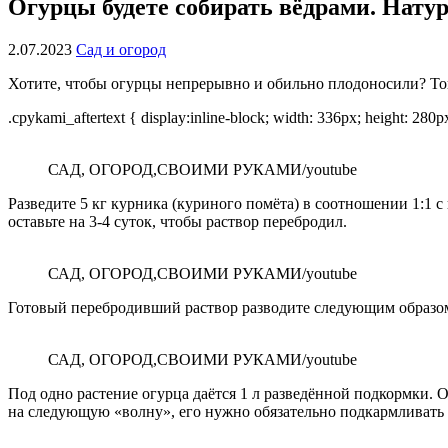
Огурцы будете собирать вёдрами. Нату
2.07.2023
Сад и огород
Хотите, чтобы огурцы непрерывно и обильно плодоносили? Тог
.cpykami_aftertext { display:inline-block; width: 336px; height: 280
САД, ОГОРОД,СВОИМИ РУКАМИ/youtube
Разведите 5 кг курника (куриного помёта) в соотношении 1:1 с
оставьте на 3-4 суток, чтобы раствор перебродил.
САД, ОГОРОД,СВОИМИ РУКАМИ/youtube
Готовый перебродивший раствор разводите следующим образом:
САД, ОГОРОД,СВОИМИ РУКАМИ/youtube
Под одно растение огурца даётся 1 л разведённой подкормки. 
на следующую «волну», его нужно обязательно подкармливать 